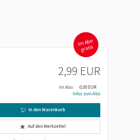
I
m
A
b
o
gr
atis
2,99 EUR
Im Abo:
0,00 EUR
Infos zum Abo
In den Warenkorb
Auf den Merkzettel