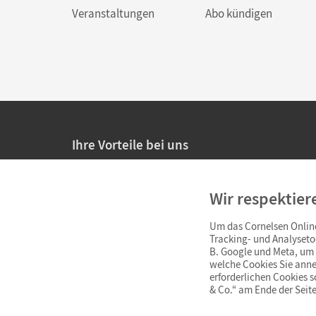
Veranstaltungen
Abo kündigen
Ihre Vorteile bei uns
20% Prüfnachlass für Lehrkräfte
Wir respektier
Persönliche Angebote für Lehrkräfte
Um das Cornelsen Online
Sicheres Einkaufen mit SSL-Verschlüsselung
Tracking- und Analyseto
B. Google und Meta, um I
Verlängerte
Widerrufsfrist
von 4 Wochen
welche Cookies Sie anne
erforderlichen Cookies 
& Co.“ am Ende der Seite
Schnelle und einfache Retourenabwicklung