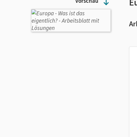
Eu
Vorschau
Ar