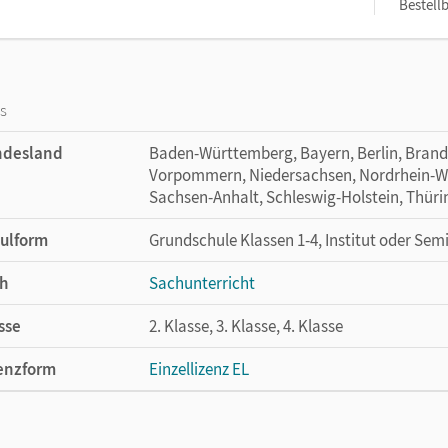
Bestellb
os
ndesland
Baden-Württemberg, Bayern, Berlin, Bran
Vorpommern, Niedersachsen, Nordrhein-Wes
Sachsen-Anhalt, Schleswig-Holstein, Thür
ulform
Grundschule Klassen 1-4, Institut oder Sem
h
Sachunterricht
sse
2. Klasse, 3. Klasse, 4. Klasse
enzform
Einzellizenz EL
cheinungsdatum
02.10.2018