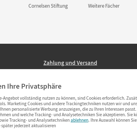
Cornelsen Stiftung
Weitere Fächer
Zahlung und Versand
Nur 2,95 EUR Versandkosten in Deutsc
en Ihre Privatsphäre
Ab 59,– EUR Bestellwert liefern wir ve
(Lieferung in 3–6 Tagen).
-Angebot vollständig nutzen zu können, sind Cookies erforderlich. Zusät
ols. Marketing Cookies und andere Trackingtechniken nutzen wir und uns
hnen personalisierte Werbung anzuzeigen, die zu Ihren Interessen passt. 
hmen und welche Tracking- und Analysetechniken Sie akzeptieren. Sie k
sowie Tracking- und Analysetechniken
ablehnen
. Ihre Auswahl können Sie
 später jederzeit aktualisieren