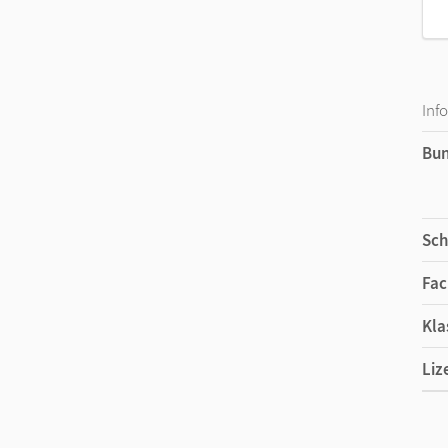
Inf
Bu
Sch
Fac
Kla
Liz
Ers