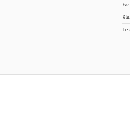
Fac
Kla
Liz
Ers
Ver
Aut