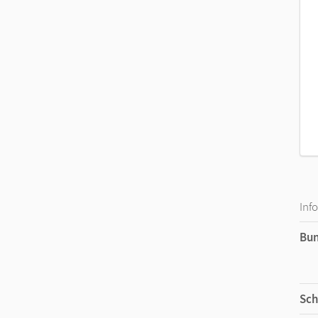
Inf
Bu
Sch