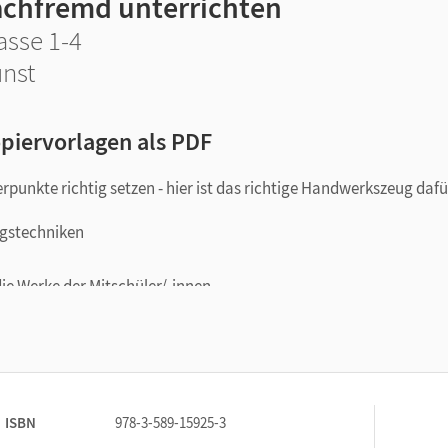
achfremd unterrichten
asse 1-4
nst
piervorlagen als PDF
unkte richtig setzen - hier ist das richtige Handwerkszeug dafü
ngstechniken
ie Werke der Mitschüler/-innen
bekannter Künstler/-innen
ten und strukturierten Kunstunterricht. Regen Sie individuelle u
iv Phasen des Gestaltens mit dem Nachdenken über Bilder.
ISBN
978-3-589-15925-3