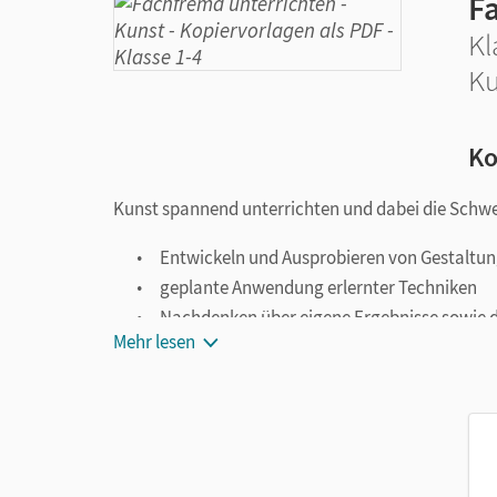
F
Kl
Ku
Ko
Kunst spannend unterrichten und dabei die Schwerp
Entwickeln und Ausprobieren von Gestaltu
geplante Anwendung erlernter Techniken
Nachdenken über eigene Ergebnisse sowie d
Mehr lesen
Betrachtung passender Bildbeispiele, auch 
Mit diesem Band planen Sie einen schülerorientier
gemeinsame Lernwege an und verbinden Sie effekt