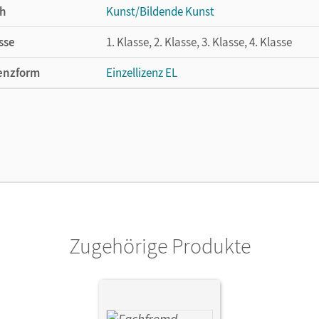
h
Kunst/Bildende Kunst
sse
1. Klasse, 2. Klasse, 3. Klasse, 4. Klasse
enzform
Einzellizenz EL
cheinungsdatum
10.08.2017
lag
Cornelsen Pädagogik
or/-in
Jiresch-Stechele, Agnes; Rupp, Birgit; Kreys
Zugehörige Produkte