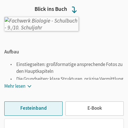
Blick ins Buch
Aufbau
Einstiegseiten: großformatige ansprechende Fotos zu
den Hauptkapiteln
Die Grundseiten:
klare Strukturen, präzise Vermittlung
von Fachwissen, Merksätze für wichtige
Mehr lesen
Zusammenhänge und Definitionen, Aufgaben zum
Festigen der Inhalte
Praxis-Seiten: zahlreiche Versuche, die die Schüler/-
Festeinband
E-Book
innen aktiv einbeziehen
Methodenseiten: wichtige Arbeits- und Fachmethoden