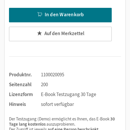
Text ergänzen
Lesezeichen hinzufügen
In den Warenkorb
Suchen im Text
Zoomen
Auf den Merkzettel
Produktnr.
1100020095
Seitenzahl
200
Lizenzform
E-Book Testzugang 30 Tage
Hinweis
sofort verfügbar
Der Testzugang (Demo) ermöglicht es Ihnen, das E-Book
30
Tage lang kostenlos
auszuprobieren.
Der Zugriff ist jeweils
auf eine Person beschränkt
.