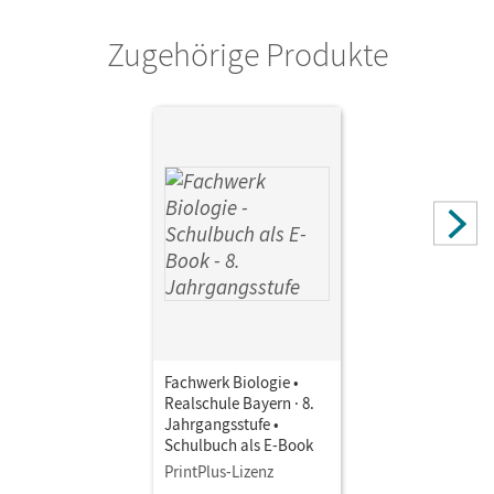
Cornelsen Verlag
Zugehörige Produkte
Autor/-in
Pondorf, Peter; Hampl, Udo; Rehbach, Reinhold; Fischer,
Judith; Miehling, Andreas; Niedermeier, Matthias
Fachwerk Biologie •
Realschule Bayern · 8.
Jahrgangsstufe •
Schulbuch als E-Book
PrintPlus-Lizenz