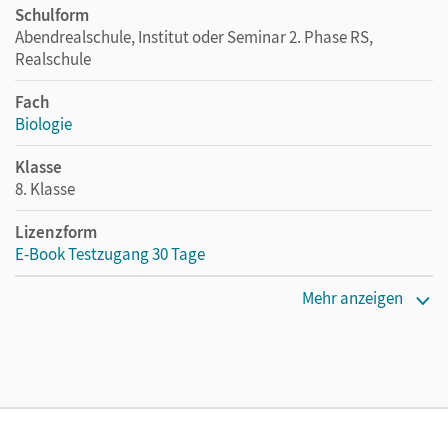
Schulform
Abendrealschule, Institut oder Seminar 2. Phase RS,
Realschule
Fach
Biologie
Klasse
8. Klasse
Lizenzform
E-Book Testzugang 30 Tage
Erscheinungsdatum
Mehr anzeigen
16.09.2021
Lizenztext
Kostenloser Zugang, um das E-Book 30 Tage lang zu testen
Verlag