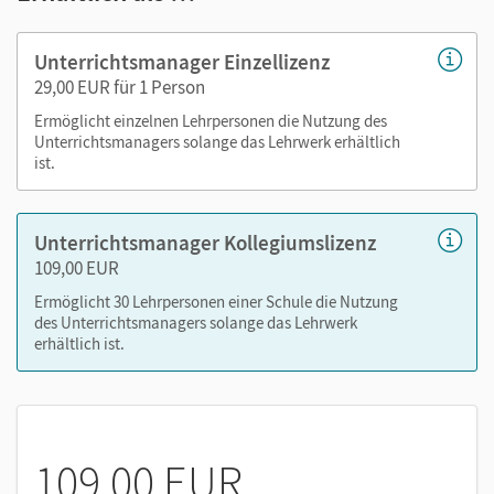
Lösungen
Arbeitsblätter als PDF
Unterrichtsmanager Einzellizenz
Grafiken
29,00 EUR für 1 Person
Kopiervorlagen
Ermöglicht einzelnen Lehrpersonen die Nutzung des
editierbare Kopiervorlagen
Unterrichtsmanagers solange das Lehrwerk erhältlich
ist.
editierbare Gefährdungsbeurteilungen
editierbarer Stoffverteilungsplan
Unterrichtsmanager Kollegiumslizenz
Nutzen Sie den Unterrichtsmanager auf lernen.cornelsen.de
109,00 EUR
oder über die Cornelsen Lernen App.
Ermöglicht 30 Lehrpersonen einer Schule die Nutzung
des Unterrichtsmanagers solange das Lehrwerk
erhältlich ist.
109,00 EUR