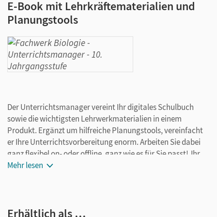
E-Book mit Lehrkräftematerialien und
Planungstools
Der Unterrichtsmanager vereint Ihr digitales Schulbuch
sowie die wichtigsten Lehrwerkmaterialien in einem
Produkt. Ergänzt um hilfreiche Planungstools, vereinfacht
er Ihre Unterrichtsvorbereitung enorm. Arbeiten Sie dabei
ganz flexibel on- oder offline, ganz wie es für Sie passt! Ihr
Unterrichtsmanager enthält:
Mehr lesen
E-Book
kapitelgenaue Materialanordnung
Erhältlich als …
Videos