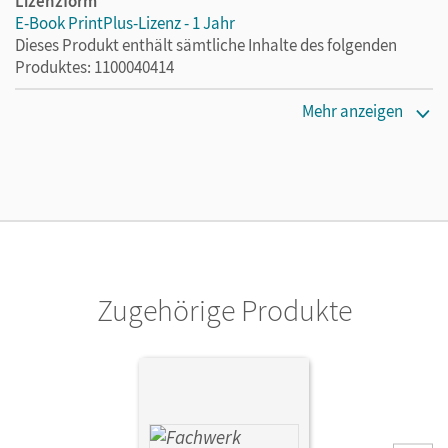
Lizenzform
E-Book PrintPlus-Lizenz - 1 Jahr
Dieses Produkt enthält sämtliche Inhalte des folgenden
Produktes: 1100040414
Lizenztext
Mehr anzeigen
Die kostengünstige Lizenz für diejenigen, die das E-Book
ein Jahr lang ergänzend zum Print-Titel nutzen möchten.
Diese Lizenz kann nur von Lehrkräften und Schulen
erworben werden.
Verlag
Cornelsen Verlag
Zugehörige Produkte