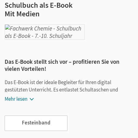
Schulbuch als E-Book
Mit Medien
Das E-Book stellt sich vor – profitieren Sie von
vielen Vorteilen!
Das E-Book ist der ideale Begleiter für Ihren digital
gestützten Unterricht. Es entlastet Schultaschen und
Rucksäcke und ist jederzeit unkompliziert verfügbar.
Mehr lesen
Außerdem unterstützt es mit vielen digitalen Funktionen
das Lehren und Lernen:
Festeinband
Notizen erstellen
Markierungen setzen