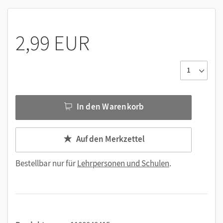
interaktive Hilfen zu den Aufgaben auf den
Grundseiten
Hilfen zu allen anderen Aufgaben im Schulbuch
2,99 EUR
Lösungen zu den Aufgaben auf den Teste-dich-Seiten
Fachwörterlisten mit den wichtigsten Fachwörtern zu
jedem Kapitel
In den Warenkorb
Auf den Merkzettel
Bestellbar nur für
Lehrpersonen und Schulen
.