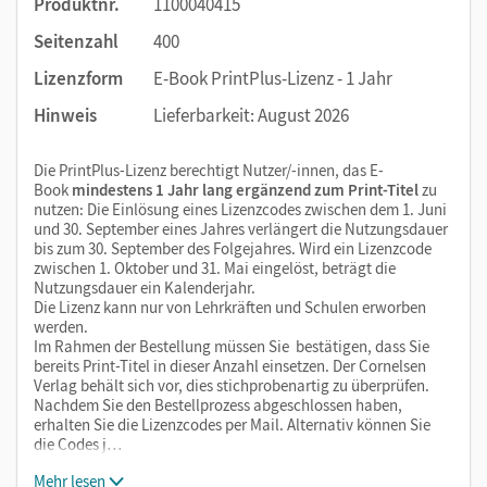
Produktnr.
1100040415
Seitenzahl
400
Lizenzform
E-Book PrintPlus-Lizenz - 1 Jahr
Hinweis
Lieferbarkeit: August 2026
Die PrintPlus-Lizenz berechtigt Nutzer/-innen, das E-
Book
mindestens 1 Jahr lang ergänzend zum Print-Titel
zu
nutzen: Die Einlösung eines Lizenzcodes zwischen dem 1. Juni
und 30. September eines Jahres verlängert die Nutzungsdauer
bis zum 30. September des Folgejahres. Wird ein Lizenzcode
zwischen 1. Oktober und 31. Mai eingelöst, beträgt die
Nutzungsdauer ein Kalenderjahr.
Die Lizenz kann nur von Lehrkräften und Schulen erworben
werden.
Im Rahmen der Bestellung müssen Sie bestätigen, dass Sie
bereits Print-Titel in dieser Anzahl einsetzen. Der Cornelsen
Verlag behält sich vor, dies stichprobenartig zu überprüfen.
Nachdem Sie den Bestellprozess abgeschlossen haben,
erhalten Sie die Lizenzcodes per Mail. Alternativ können Sie
die Codes j…
Mehr lesen