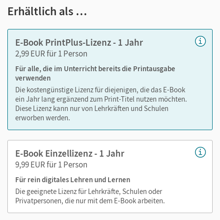
Text ergänzen
Erhältlich als …
Lesezeichen hinzufügen
im Text suchen
E-Book PrintPlus-Lizenz - 1 Jahr
zoomen
2,99 EUR für 1 Person
Für alle, die im Unterricht bereits die Printausgabe
Die Medien sind wichtige Bestandteile dieses E-Books. Sie
verwenden
sind seitengenau platziert, damit Sie und Ihre Schüler/-innen
Die kostengünstige Lizenz für diejenigen, die das E-Book
jederzeit unkompliziert darauf zugreifen können. So
ein Jahr lang ergänzend zum Print-Titel nutzen möchten.
gestalten Sie das Lehren und Lernen zeitsparend und
Diese Lizenz kann nur von Lehrkräften und Schulen
abwechslungsreich. Kein Medienwechsel! Kein
erworben werden.
zeitaufwendiges Suchen!
E-Book Einzellizenz - 1 Jahr
9,99 EUR für 1 Person
Alle Medien, die im gedruckten Schulbuch über die QR-
Codes aufgerufen werden können, sind in diesem E-Book
Für rein digitales Lehren und Lernen
seitengenau zugeordnet enthalten:
Die geeignete Lizenz für Lehrkräfte, Schulen oder
Privatpersonen, die nur mit dem E-Book arbeiten.
Videos und bewegte Grafiken