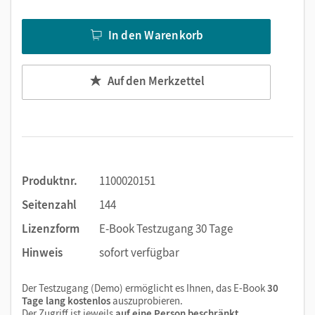
Text ergänzen
Lesezeichen hinzufügen
In den Warenkorb
Suchen im Text
Zoomen
Auf den Merkzettel
Produktnr.
1100020151
Seitenzahl
144
Lizenzform
E-Book Testzugang 30 Tage
Hinweis
sofort verfügbar
Der Testzugang (Demo) ermöglicht es Ihnen, das E-Book
30
Tage lang kostenlos
auszuprobieren.
Der Zugriff ist jeweils
auf eine Person beschränkt
.