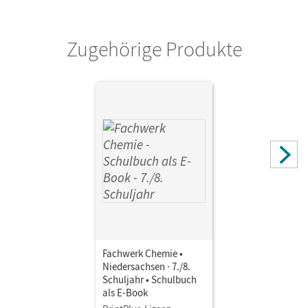
Verlag
Cornelsen Verlag
Zugehörige Produkte
Autor/-in
Harm, Andreas G.; Schink, Juliane; Lang, Manfred; Freiling-
Fischer, Elke; Beil, Catrin; Moll, Anni; Ranieri, Alexandra;
Rau, Melanie
Fachwerk Chemie •
Niedersachsen · 7./8.
Schuljahr • Schulbuch
als E-Book