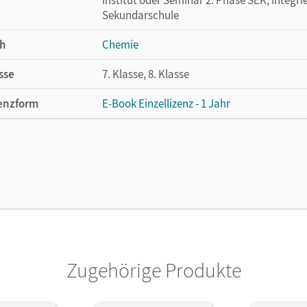
Sekundarschule
h
Chemie
sse
7. Klasse, 8. Klasse
enzform
E-Book Einzellizenz - 1 Jahr
cheinungsdatum
20.06.2013
enztext
Die geeignete Lizenz für Lehrkräfte, Schul
arbeiten.
lag
Cornelsen Verlag
or/-in
Schink, Juliane; Harm, Andreas G.; Freiling-
Wagner, Wilfried; Tajmel, Tanja; Böker, Chri
Zugehörige Produkte