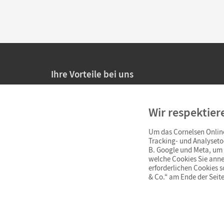
Ihre Vorteile bei uns
20% Prüfnachlass für Lehrkräfte
Wir respektier
Persönliche Angebote für Lehrkräfte
Um das Cornelsen Online
Sicheres Einkaufen mit SSL-Verschlüsselung
Tracking- und Analyseto
B. Google und Meta, um I
Verlängerte
Widerrufsfrist
von 4 Wochen
welche Cookies Sie anne
erforderlichen Cookies 
& Co.“ am Ende der Seite
Schnelle und einfache Retourenabwicklung