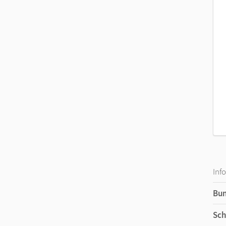
Inf
Bu
Sch