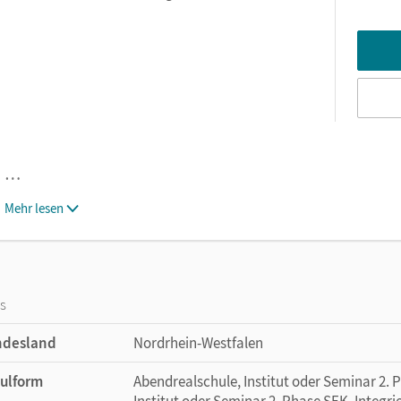
…
Mehr lesen
os
ndesland
Nordrhein-Westfalen
ulform
Abendrealschule, Institut oder Seminar 2. 
Institut oder Seminar 2. Phase SEK, Integr