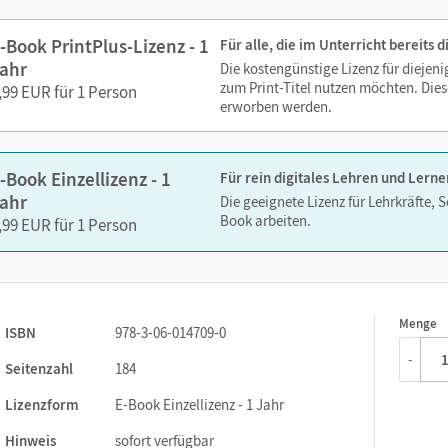
Lesezeichen hinzufügen
Suchen im Text
-Book PrintPlus-Lizenz - 1
Für alle, die im Unterricht bereits
Zoomen
ahr
Die kostengünstige Lizenz für diejen
zum Print-Titel nutzen möchten. Dies
,99 EUR für 1 Person
erworben werden.
-Book Einzellizenz - 1
Für rein digitales Lehren und Lerne
ahr
Die geeignete Lizenz für Lehrkräfte, 
Book arbeiten.
,99 EUR für 1 Person
Menge
1
ISBN
978-3-06-014709-0
-
Seitenzahl
184
Lizenzform
E-Book Einzellizenz - 1 Jahr
Hinweis
sofort verfügbar