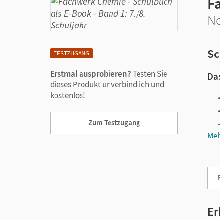
F
No
Sc
TESTZUGANG
Erstmal ausprobieren?
Testen Sie
Das
dieses Produkt unverbindlich und
kostenlos!
Zum Testzugang
Meh
Vie
Er