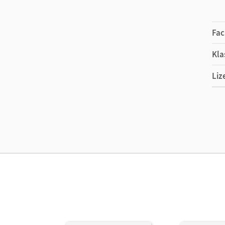
Fac
Kla
Liz
Ers
Liz
Ver
Aut