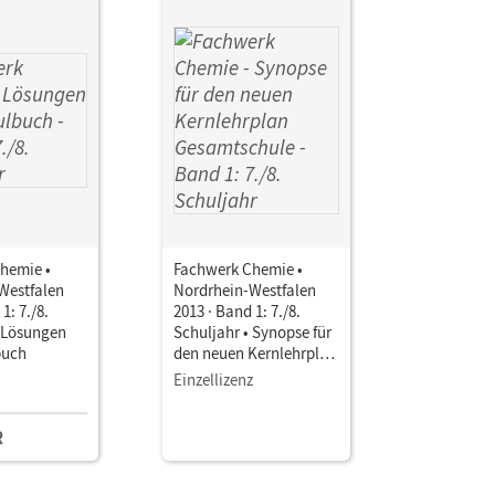
hemie •
Fachwerk Chemie •
Westfalen
Nordrhein-Westfalen
1: 7./8.
2013 · Band 1: 7./8.
• Lösungen
Schuljahr • Synopse für
buch
den neuen Kernlehrplan
Gesamtschule
Einzellizenz
R