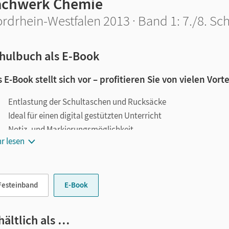
achwerk Chemie
rdrhein-Westfalen 2013 · Band 1: 7./8. Sch
hulbuch als E-Book
 E-Book stellt sich vor – profitieren Sie von vielen Vorte
Entlastung der Schultaschen und Rucksäcke
Ideal für einen digital gestützten Unterricht
Notiz- und Markierungsmöglichkeit
r lesen
Jederzeit unkompliziert verfügbar
le digitale Funktionen unterstützen das Lehren und Lernen:
Festeinband
E-Book
Notizen erstellen
Markierungen setzen
Text ergänzen
hältlich als …