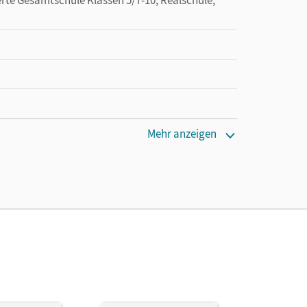
Mehr anzeigen
en oder Privatpersonen, die nur mit dem E-Book
Fischer, Elke; Lang, Manfred; Ranieri, Alexandra;
stian