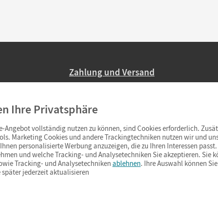
Zahlung und Versand
Nur 2,95 EUR Versandkosten in Deutsc
en Ihre Privatsphäre
Ab 59,– EUR Bestellwert liefern wir ve
(Lieferung in 3–6 Tagen).
-Angebot vollständig nutzen zu können, sind Cookies erforderlich. Zusät
ols. Marketing Cookies und andere Trackingtechniken nutzen wir und uns
hnen personalisierte Werbung anzuzeigen, die zu Ihren Interessen passt. 
hmen und welche Tracking- und Analysetechniken Sie akzeptieren. Sie k
sowie Tracking- und Analysetechniken
ablehnen
. Ihre Auswahl können Sie
 später jederzeit aktualisieren