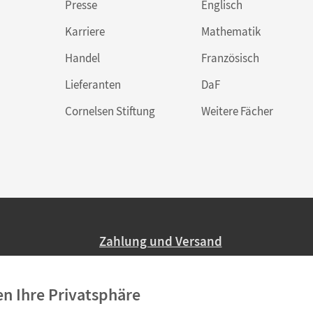
Presse
Englisch
Karriere
Mathematik
Handel
Französisch
Lieferanten
DaF
Cornelsen Stiftung
Weitere Fächer
Zahlung und Versand
Nur 2,95 EUR Versandkosten in Deutsc
en Ihre Privatsphäre
Ab 59,– EUR Bestellwert liefern wir ve