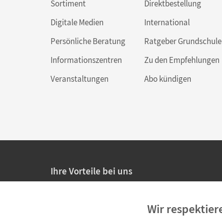
Sortiment
Direktbestellung
Digitale Medien
International
Persönliche Beratung
Ratgeber Grundschule
Informationszentren
Zu den Empfehlungen
Veranstaltungen
Abo kündigen
Ihre Vorteile bei uns
20% Prüfnachlass für Lehrkräfte
Wir respektier
Persönliche Angebote für Lehrkräfte