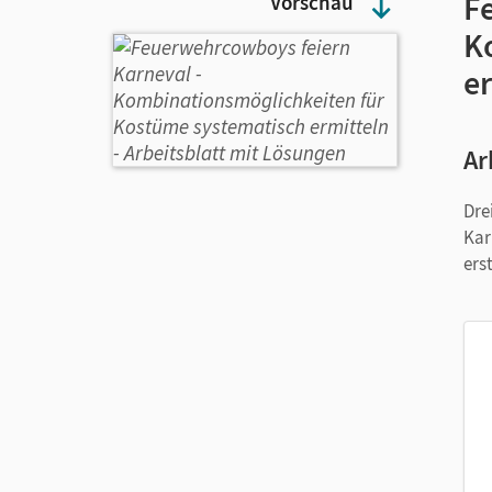
F
Vorschau
K
e
Ar
Dre
Kar
ers