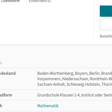
Lizenzform
Einzellizenz EL
Bestellb
os
ndesland
Baden-Württemberg, Bayern, Berlin, Bran
Vorpommern, Niedersachsen, Nordrhein-Wes
Sachsen-Anhalt, Schleswig-Holstein, Thür
ulform
Grundschule Klassen 1-4, Institut oder Sem
h
Mathematik