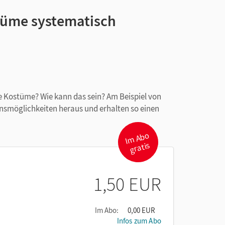
tüme systematisch
he Kostüme? Wie kann das sein? Am Beispiel von
nsmöglichkeiten heraus und erhalten so einen
I
m
A
b
o
gr
atis
1,50 EUR
Im Abo:
0,00 EUR
Infos zum Abo