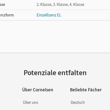
sse
2. Klasse, 3. Klasse, 4. Klasse
enzform
Einzellizenz EL
cheinungsdatum
15.01.2020
lag
Cornelsen Verlag
Potenziale entfalten
Über Cornelsen
Beliebte Fächer
Über uns
Deutsch