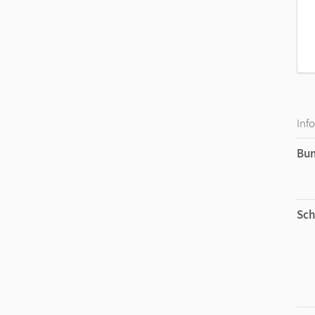
Inf
Bu
Sch