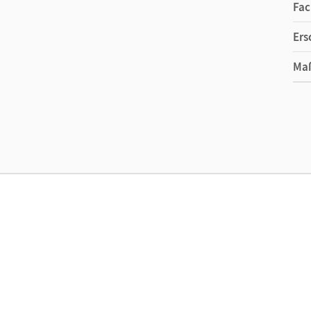
Fac
Ers
Ma
Ver
Aut