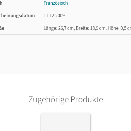
h
Französisch
cheinungsdatum
11.12.2009
ße
Länge: 26,7 cm, Breite: 18,9 cm, Höhe: 0,5 
lag
Hatier/Didier
or/-in
Breton, Gilles; Mous, Nelly; Bruley-Meszaros
Zugehörige Produkte