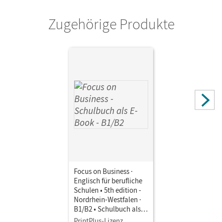
Zugehörige Produkte
Focus on Business ·
Englisch für berufliche
Schulen • 5th edition -
Nordrhein-Westfalen ·
B1/B2 • Schulbuch als
E-Book Mit Medien
PrintPlus-Lizenz