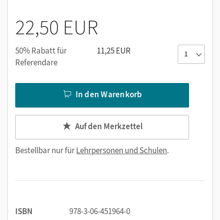
sowie Vorschlägen zur didaktischen Jahresplanung
MP3-CD mit allen Texten und
22,50 EUR
Hörverständnisaufgaben aus dem Schulbuch
50% Rabatt für
11,25 EUR
Referendare
In den Warenkorb
Auf den Merkzettel
Bestellbar nur für
Lehrpersonen und Schulen
.
ISBN
978-3-06-451964-0