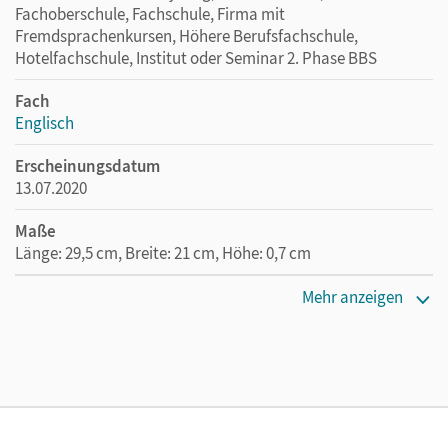
Fachoberschule, Fachschule, Firma mit
Fremdsprachenkursen, Höhere Berufsfachschule,
Hotelfachschule, Institut oder Seminar 2. Phase BBS
Fach
Englisch
Erscheinungsdatum
13.07.2020
Maße
Länge: 29,5 cm, Breite: 21 cm, Höhe: 0,7 cm
Verlag
Mehr anzeigen
Cornelsen Verlag
Autor/-in
Benford, Michael; Grussendorf, Marion; Curran, Peadar;
Engels, Marc; Sonnenschein, Bianca