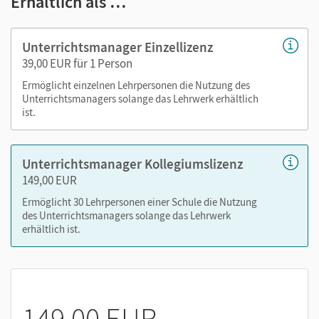
Erhältlich als …
alle Inhalte des Materialpakets, die bei Freischaltung
über lernen.cornelsen.de den Schüler/-innen direkt
Unterrichtsmanager Einzellizenz
zugewiesen werden können
39,00 EUR für 1 Person
Unit-Übersichten (PDF)
Ermöglicht einzelnen Lehrpersonen die Nutzung des
Materialienübersichten (Excel)
Unterrichtsmanagers solange das Lehrwerk erhältlich
Methodenhinweise (PDF)
ist.
didaktische Hinweise
Transkripte (Word/PDF)
Unterrichtsmanager Kollegiumslizenz
Videoskripte (Word/PDF)
149,00 EUR
Video-Worksheets (Word)
Ermöglicht 30 Lehrpersonen einer Schule die Nutzung
Lösungen zum Schulbuch (PDF)
des Unterrichtsmanagers solange das Lehrwerk
alternative Einstiege (PPT)
erhältlich ist.
editierbare Arbeitsblätter (Word)
zusätzliche Geschäftsbriefe (Word/PDF):
Kopiervorlagen (Word)
sechs Klassenarbeiten
149,00 EUR