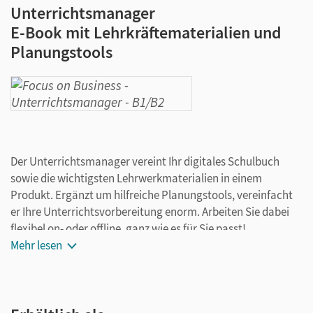
Unterrichtsmanager
E-Book mit Lehrkräftematerialien und
Planungstools
Der Unterrichtsmanager vereint Ihr digitales Schulbuch
sowie die wichtigsten Lehrwerkmaterialien in einem
Produkt. Ergänzt um hilfreiche Planungstools, vereinfacht
er Ihre Unterrichtsvorbereitung enorm. Arbeiten Sie dabei
flexibel on- oder offline, ganz wie es für Sie passt!
Mehr lesen
Ihr Unterrichtsmanager enthält:
Schulbuch als E-Book
Workbook als E-Book