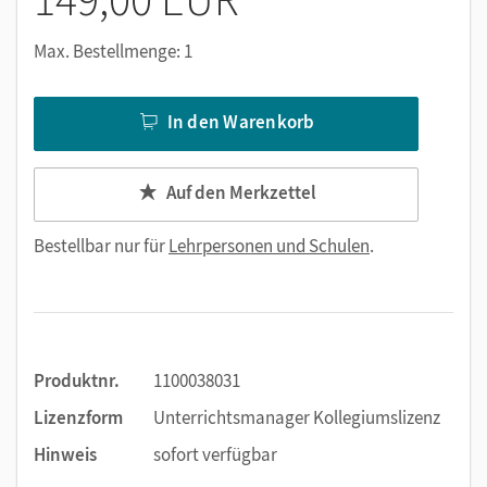
Wörterverzeichnisse (Excel)
didaktische Jahresplanung
Max. Bestellmenge: 1
Lernsituationen
Diagnostic test (PDF)
In den Warenkorb
Nutzen Sie den Unterrichtsmanager auf lernen.cornelsen.de
oder über die Cornelsen Lernen App.
Auf den Merkzettel
Bestellbar nur für
Lehrpersonen und Schulen
.
Produktnr.
1100038031
Lizenzform
Unterrichtsmanager Kollegiumslizenz
Hinweis
sofort verfügbar