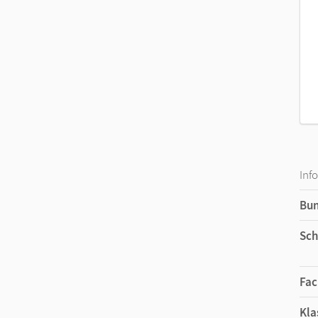
Inf
Bu
Sch
Fac
Kla