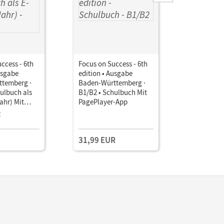
ccess - 6th
Focus on Success - 6th
Focus on S
usgabe
edition • Ausgabe
edition •
temberg ·
Baden-Württemberg ·
Baden-Wü
ulbuch als
B1/B2 • Schulbuch Mit
B1/B2 • W
ahr) Mit
PagePlayer-App
Exam Trai
Lösungsbe
z
31,99 EUR
15,25 E