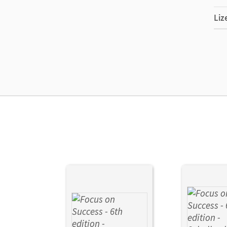
Liz
Ers
Ver