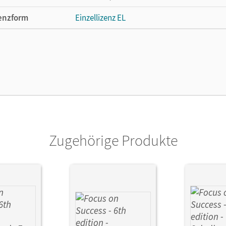
enzform
Einzellizenz EL
cheinungsdatum
16.11.2023
lag
Cornelsen Verlag
Zugehörige Produkte