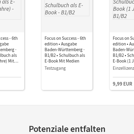
cess - 6th
Focus on Success - 6th
Focus on Su
sgabe
edition • Ausgabe
edition • A
emberg ·
Baden-Württemberg ·
Baden-Würt
lbuch als
B1/B2 • Schulbuch als
B1/B2 • Sch
hre) Mit
E-Book Mit Medien
E-Book (1 J
Medien
Testzugang
Einzellizen
9,99 EUR
Potenziale entfalten