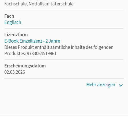
Fachschule, Notfallsanitäterschule
Fach
Englisch
Lizenzform
E-Book Einzellizenz - 2 Jahre
Dieses Produkt enthält sämtliche Inhalte des folgenden
Produktes: 9783064519961
Erscheinungsdatum
02.03.2026
Lizenztext
Mehr anzeigen
Die geeignete Lizenz für Lehrkräfte, Schulen oder
Privatpersonen, die nur mit dem E-Book arbeiten.
Verlag
Cornelsen Verlag
Autor/-in