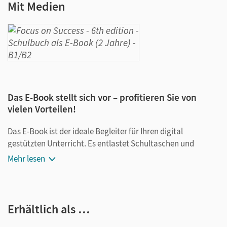
Mit Medien
Das E-Book stellt sich vor – profitieren Sie von
vielen Vorteilen!
Das E-Book ist der ideale Begleiter für Ihren digital
gestützten Unterricht. Es entlastet Schultaschen und
Rucksäcke und ist jederzeit unkompliziert verfügbar.
Mehr lesen
Außerdem unterstützt es mit vielen digitalen Funktionen
das Lehren und Lernen:
Notizen erstellen
Erhältlich als …
Markierungen setzen