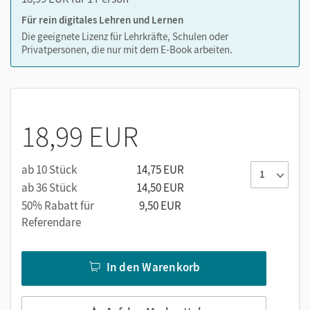
Writing Checklists
(PDF)
Für rein digitales Lehren und Lernen
Lösungen zu den
Skills files
Die geeignete Lizenz für Lehrkräfte, Schulen oder
Lösungen zu den
Intercultural Communication files
Privatpersonen, die nur mit dem E-Book arbeiten.
18,99 EUR
ab 10 Stück
14,75 EUR
ab 36 Stück
14,50 EUR
50% Rabatt für
9,50 EUR
Referendare
In den Warenkorb