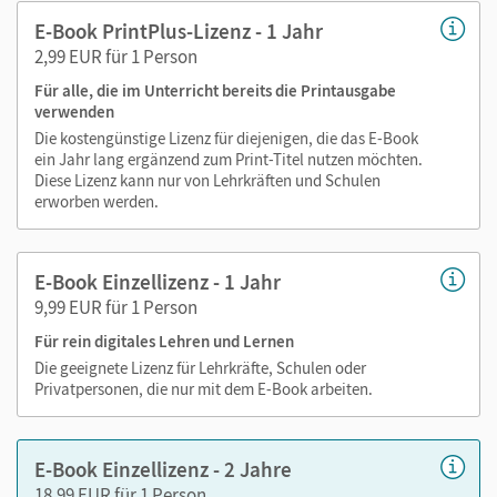
Text ergänzen
E-Book PrintPlus-Lizenz - 1 Jahr
Lesezeichen hinzufügen
2,99 EUR für 1 Person
im Text suchen
Für alle, die im Unterricht bereits die Printausgabe
zoomen
verwenden
Die kostengünstige Lizenz für diejenigen, die das E-Book
Die Medien sind wichtige Bestandteile dieses E-Books. Sie
ein Jahr lang ergänzend zum Print-Titel nutzen möchten.
sind seitengenau platziert, damit Sie und Ihre Schüler/-innen
Diese Lizenz kann nur von Lehrkräften und Schulen
jederzeit unkompliziert darauf zugreifen können. So
erworben werden.
gestalten Sie das Lehren und Lernen zeitsparend und
abwechslungsreich. Kein Medienwechsel! Kein
E-Book Einzellizenz - 1 Jahr
zeitaufwendiges Suchen!
9,99 EUR für 1 Person
Für rein digitales Lehren und Lernen
Medien in diesem E-Book:
Die geeignete Lizenz für Lehrkräfte, Schulen oder
Privatpersonen, die nur mit dem E-Book arbeiten.
Audios
Videos
E-Book Einzellizenz - 2 Jahre
Grammatikerklärvideos
18,99 EUR für 1 Person