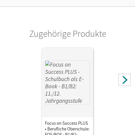
Verlag
Cornelsen Verlag
Zugehörige Produkte
Herausgeber/-in
Lauber, Sabine
Autor/-in
Towara, Wolfgang; Strasser, Josef; Träger, Hildegard;
Abram, James; Lauber, Sabine; Holzer, Martin
Focus on Success PLUS
• Berufliche Oberschule:
FOS/BOS · B1/B2: