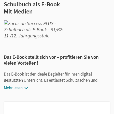
Schulbuch als E-Book
Mit Medien
Das E-Book stellt sich vor – profitieren Sie von
vielen Vorteilen!
Das E-Book ist der ideale Begleiter für Ihren digital
gestützten Unterricht. Es entlastet Schultaschen und
Rucksäcke und ist jederzeit unkompliziert verfügbar.
Mehr lesen
Außerdem unterstützt es mit vielen digitalen Funktionen
das Lehren und Lernen:
Notizen erstellen