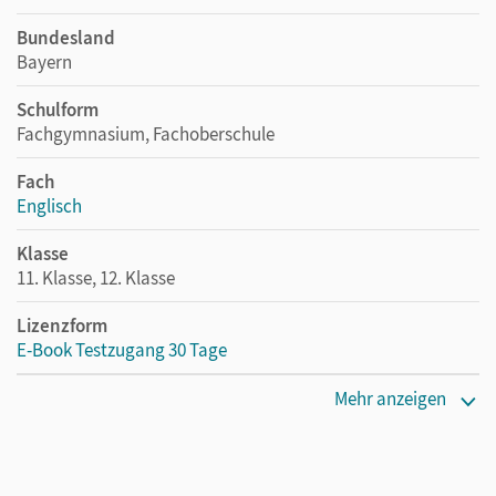
Bundesland
Bayern
Schulform
Fachgymnasium, Fachoberschule
Fach
Englisch
Klasse
11. Klasse, 12. Klasse
Lizenzform
E-Book Testzugang 30 Tage
Erscheinungsdatum
Mehr anzeigen
02.08.2021
Lizenztext
Kostenloser Zugang, um das E-Book 30 Tage lang zu testen