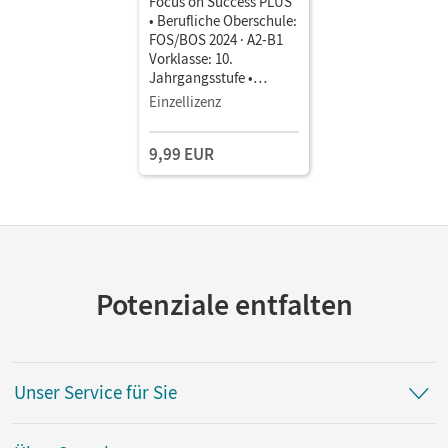
Focus on Success PLUS
• Berufliche Oberschule:
FOS/BOS 2024 · A2-B1
Vorklasse: 10.
Jahrgangsstufe •
Schulbuch als E-Book
Einzellizenz
Mit Medien
9,99 EUR
Potenziale entfalten
Unser Service für Sie