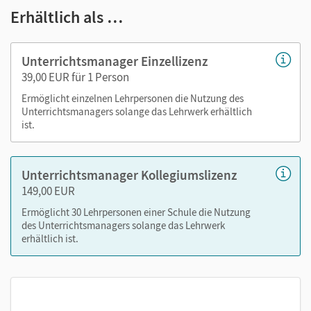
Erhältlich als …
Videos
Audios
Erklärfilme
Unterrichtsmanager Einzellizenz
Lernlisten für Themenvokabular
39,00 EUR für 1 Person
Interaktive Übungen
Ermöglicht einzelnen Lehrpersonen die Nutzung des
Handreichungen mit didaktischen Kommentaren
Unterrichtsmanagers solange das Lehrwerk erhältlich
ist.
Lösungen zu den Aufgaben im Schulbuch
Arbeitsblätter (Word/PDF)
Kopiervorlagen (Word/PDF)
Unterrichtsmanager Kollegiumslizenz
149,00 EUR
Nutzen Sie den Unterrichtsmanager auf lernen.cornelsen.de
Ermöglicht 30 Lehrpersonen einer Schule die Nutzung
oder über die Cornelsen Lernen App.
des Unterrichtsmanagers solange das Lehrwerk
erhältlich ist.