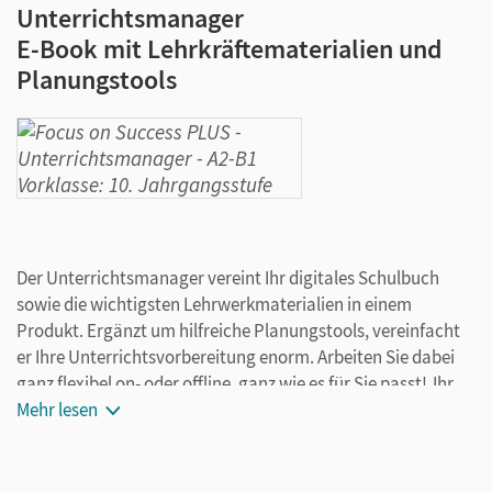
Unterrichtsmanager
E-Book mit Lehrkräftematerialien und
Planungstools
Der Unterrichtsmanager vereint Ihr digitales Schulbuch
sowie die wichtigsten Lehrwerkmaterialien in einem
Produkt. Ergänzt um hilfreiche Planungstools, vereinfacht
er Ihre Unterrichtsvorbereitung enorm. Arbeiten Sie dabei
ganz flexibel on- oder offline, ganz wie es für Sie passt! Ihr
Unterrichtsmanager enthält:
Mehr lesen
E-Book
kapitelgenaue Materialanordnung