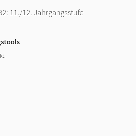
2: 11./12. Jahrgangsstufe
gstools
kt.