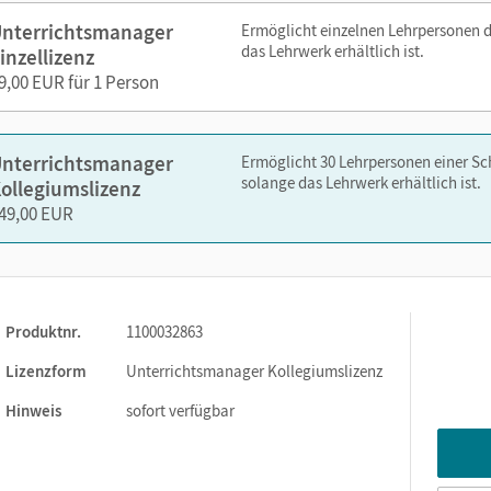
tionen und Zusatzaufgaben
nterrichtsmanager
Ermöglicht einzelnen Lehrpersonen 
das Lehrwerk erhältlich ist.
inzellizenz
9,00 EUR für 1 Person
rstehensaufgaben
nterrichtsmanager
Ermöglicht 30 Lehrpersonen einer S
solange das Lehrwerk erhältlich ist.
ollegiumslizenz
49,00 EUR
nelsen.de oder über die Cornelsen Lernen App.
Produktnr.
1100032863
Lizenzform
Unterrichtsmanager Kollegiumslizenz
Hinweis
sofort verfügbar