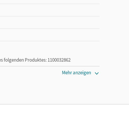
des folgenden Produktes: 1100032862
Mehr anzeigen
die Nutzung des Unterrichtsmanagers solange das