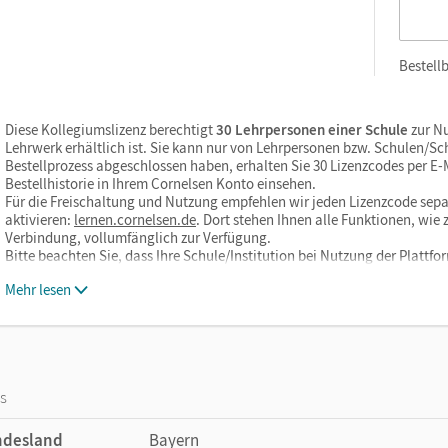
Bestellb
Diese Kollegiumslizenz berechtigt
30 Lehrpersonen einer Schule
zur Nu
Lehrwerk erhältlich ist. Sie kann nur von Lehrpersonen bzw. Schulen/S
Bestellprozess abgeschlossen haben, erhalten Sie 30 Lizenzcodes per E-Ma
Bestellhistorie in Ihrem Cornelsen Konto einsehen.
Für die Freischaltung und Nutzung empfehlen wir jeden Lizenzcode sepa
aktivieren:
lernen.cornelsen.de
. Dort stehen Ihnen alle Funktionen, wi
Verbindung, vollumfänglich zur Verfügung.
Bitte beachten Sie, dass Ihre Schule/Institution bei Nutzung der Plattf
Mehr lesen
os
ndesland
Bayern