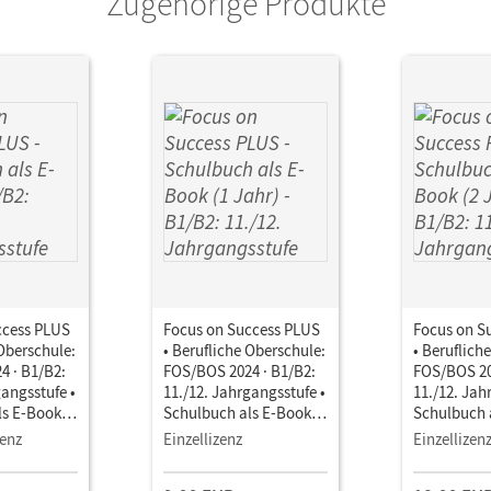
Zugehörige Produkte
ccess PLUS
Focus on Success PLUS
Focus on S
 Oberschule:
• Berufliche Oberschule:
• Beruflich
4 · B1/B2:
FOS/BOS 2024 · B1/B2:
FOS/BOS 20
gangsstufe •
11./12. Jahrgangsstufe •
11./12. Jah
ls E-Book
Schulbuch als E-Book (1
Schulbuch 
Jahr) Mit Medien
Jahre) Mit
zenz
Einzellizenz
Einzellizen