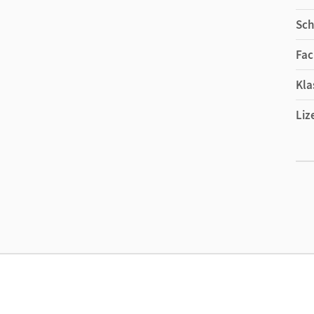
Sch
Fac
Kla
Liz
Ers
Liz
Ver