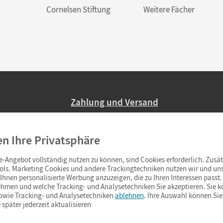
Cornelsen Stiftung
Weitere Fächer
Zahlung und Versand
Nur 2,95 EUR Versandkosten in Deutsc
en Ihre Privatsphäre
Ab 59,– EUR Bestellwert liefern wir ve
(Lieferung in 3–6 Tagen).
-Angebot vollständig nutzen zu können, sind Cookies erforderlich. Zusät
ols. Marketing Cookies und andere Trackingtechniken nutzen wir und uns
hnen personalisierte Werbung anzuzeigen, die zu Ihren Interessen passt. 
hmen und welche Tracking- und Analysetechniken Sie akzeptieren. Sie k
sowie Tracking- und Analysetechniken
ablehnen
. Ihre Auswahl können Sie
 später jederzeit aktualisieren