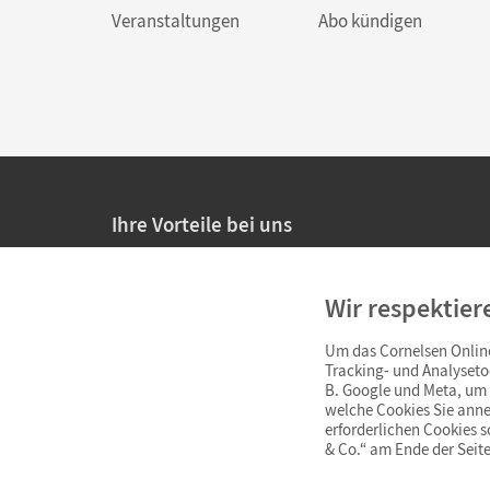
Veranstaltungen
Abo kündigen
Ihre Vorteile bei uns
20% Prüfnachlass für Lehrkräfte
Wir respektier
Persönliche Angebote für Lehrkräfte
Um das Cornelsen Online
Sicheres Einkaufen mit SSL-Verschlüsselung
Tracking- und Analyseto
B. Google und Meta, um I
Verlängerte
Widerrufsfrist
von 4 Wochen
welche Cookies Sie anne
erforderlichen Cookies 
& Co.“ am Ende der Seite
Schnelle und einfache Retourenabwicklung