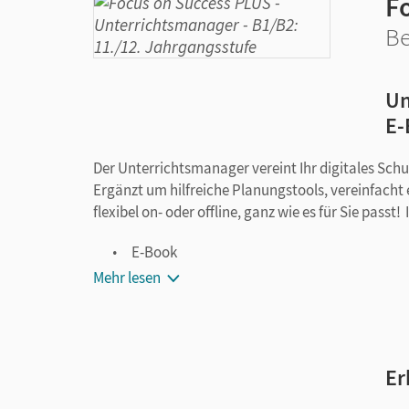
F
Be
Un
E-
Der Unterrichtsmanager vereint Ihr digitales Sch
Ergänzt um hilfreiche Planungstools, vereinfacht 
flexibel on- oder offline, ganz wie es für Sie pass
E-Book
kapitelgenaue Materialanordnung
Mehr lesen
Videos
Audios
Erklärfilme
Er
Lernlisten für Themenvokabular
Interaktive Übungen