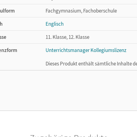
ulform
Fachgymnasium, Fachoberschule
h
Englisch
sse
11. Klasse, 12. Klasse
enzform
Unterrichtsmanager Kollegiumslizenz
Dieses Produkt enthält sämtliche Inhalte 
cheinungsdatum
31.07.2024
enztext
Ermöglicht 30 Lehrpersonen einer Schule 
Lehrwerk erhältlich ist.
lag
Cornelsen Verlag