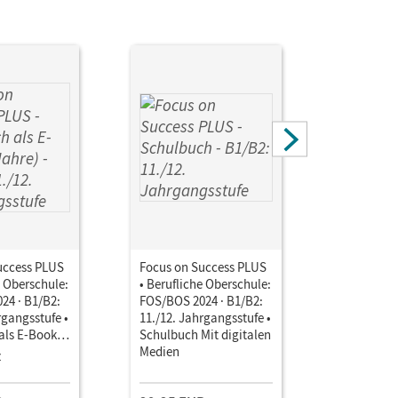
uccess PLUS
Focus on Success PLUS
Focus on 
e Oberschule:
• Berufliche Oberschule:
• Beruflic
24 · B1/B2:
FOS/BOS 2024 · B1/B2:
FOS/BOS 2
rgangsstufe •
11./12. Jahrgangsstufe •
11./12. Ja
als E-Book (2
Schulbuch Mit digitalen
Arbeitshef
 Medien
Medien
Lösungsbe
z