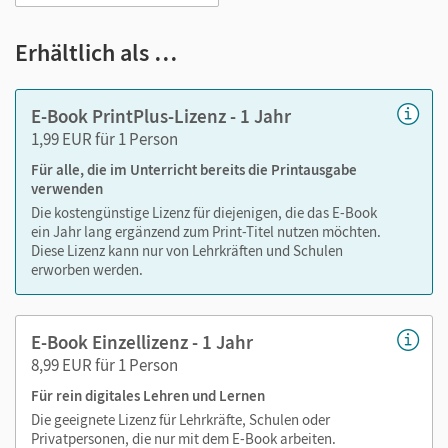
Lernen:
Notizen erstellen
Erhältlich als …
Markierungen setzen
Text ergänzen
E-Book PrintPlus-Lizenz - 1 Jahr
Lesezeichen hinzufügen
1,99 EUR für 1 Person
Suchen im Text
Für alle, die im Unterricht bereits die Printausgabe
Zoomen
verwenden
Die kostengünstige Lizenz für diejenigen, die das E-Book
ein Jahr lang ergänzend zum Print-Titel nutzen möchten.
Diese Lizenz kann nur von Lehrkräften und Schulen
erworben werden.
E-Book Einzellizenz - 1 Jahr
8,99 EUR für 1 Person
Für rein digitales Lehren und Lernen
Die geeignete Lizenz für Lehrkräfte, Schulen oder
Privatpersonen, die nur mit dem E-Book arbeiten.