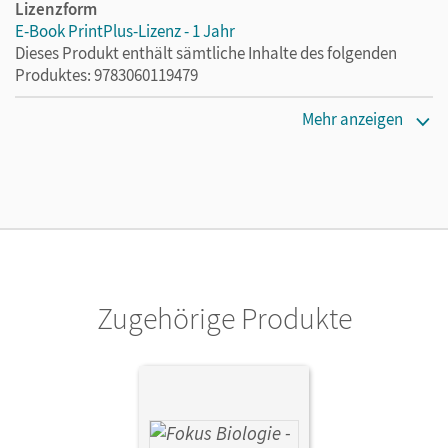
Lizenzform
E-Book PrintPlus-Lizenz - 1 Jahr
Dieses Produkt enthält sämtliche Inhalte des folgenden
Produktes: 9783060119479
Erscheinungsdatum
Mehr anzeigen
05.09.2022
Lizenztext
Die kostengünstige Lizenz für diejenigen, die das E-Book
ein Jahr lang ergänzend zum Print-Titel nutzen möchten.
Diese Lizenz kann nur von Lehrkräften und Schulen
erworben werden.
Zugehörige Produkte
Verlag
Cornelsen Verlag
Herausgeber/-in
Freiman, Thomas; Kraus, Wolf
Autor/-in