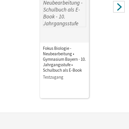
Freiman, Thomas; Schneider, Claudia; Grabe, Stefan;
Drechsel, Markus; Raßhofer, Robert; Biernacki, Roland;
Dreyer, Michael; Kraus, Wolf
Fokus Biologie -
Neubearbeitung •
Gymnasium Bayern · 10.
Jahrgangsstufe •
Schulbuch als E-Book
Testzugang