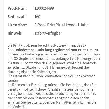
Produktnr.
1100024499
Seitenzahl
160
Lizenzform
E-Book PrintPlus-Lizenz - 1 Jahr
Hinweis
sofort verfügbar
Die PrintPlus-Lizenz berechtigt Nutzer/-innen, das E-
Book
mindestens 1 Jahr lang ergänzend zum Print-Titel
zu
nutzen: Die Einlösung eines Lizenzcodes zwischen dem 1. Juni
und 30. September eines Jahres verlängert die Nutzungsdauer
bis zum 30. September des Folgejahres. Wird ein Lizenzcode
zwischen 1. Oktober und 31. Mai eingelöst, beträgt die
Nutzungsdauer ein Kalenderjahr.
Die Lizenz kann nur von Lehrkräften und Schulen erworben
werden.
Im Rahmen der Bestellung müssen Sie bestätigen, dass Sie
bereits Print-Titel in dieser Anzahl einsetzen. Der Cornelsen
Verlag behält sich vor, dies stichprobenartig zu überprüfen.
Nachdem Sie den Bestellprozess abgeschlossen haben,
erhalten Sie die Lizenzcodes per Mail. Alternativ können Sie
die Codes j…