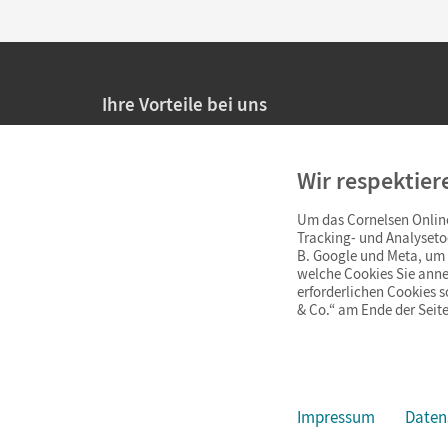
Ihre Vorteile bei uns
20% Prüfnachlass für Lehrkräfte
Wir respektier
Persönliche Angebote für Lehrkräfte
Um das Cornelsen Online
Sicheres Einkaufen mit SSL-Verschlüsselung
Tracking- und Analyseto
B. Google und Meta, um I
Verlängerte
Widerrufsfrist
von 4 Wochen
welche Cookies Sie anne
erforderlichen Cookies 
& Co.“ am Ende der Seite
Schnelle und einfache Retourenabwicklung
Impressum
Daten
Impressum
AGB
Datenschutz
Barrierefreiheit
Cookie