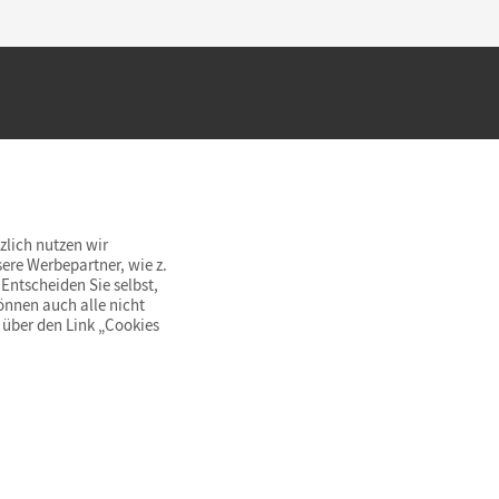
hland beim Kauf im Cornelsen Onlineshop.
rsandkostenfrei innerhalb Deutschlands
zlich nutzen wir
ere Werbepartner, wie z.
Entscheiden Sie selbst,
önnen auch alle nicht
 über den Link „Cookies
© Cornelsen Verlag 2026