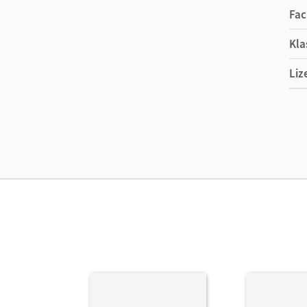
Fac
Kla
Liz
Ers
Liz
Ver
Her
Aut