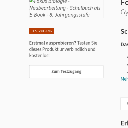
F
Gy
Sc
TESTZUGANG
Erstmal ausprobieren?
Testen Sie
Das
dieses Produkt unverbindlich und
kostenlos!
Zum Testzugang
Meh
Vie
Er