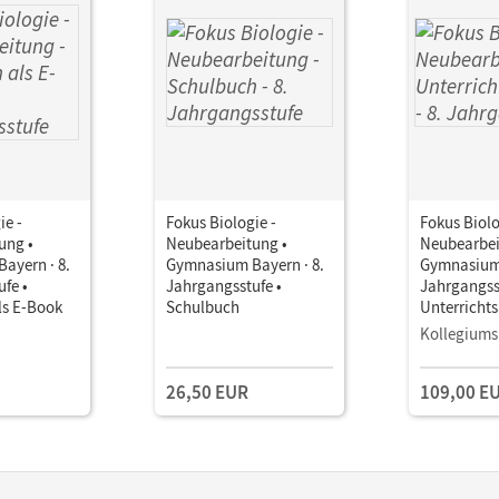
ie -
Fokus Biologie -
Fokus Biolo
ung •
Neubearbeitung •
Neubearbei
ayern · 8.
Gymnasium Bayern · 8.
Gymnasium 
fe •
Jahrgangsstufe •
Jahrgangss
ls E-Book
Schulbuch
Unterricht
Book mit
Kollegiums
Lehrkräftem
und Planun
26,50 EUR
109,00 E