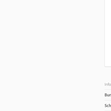
Inf
Bu
Sch