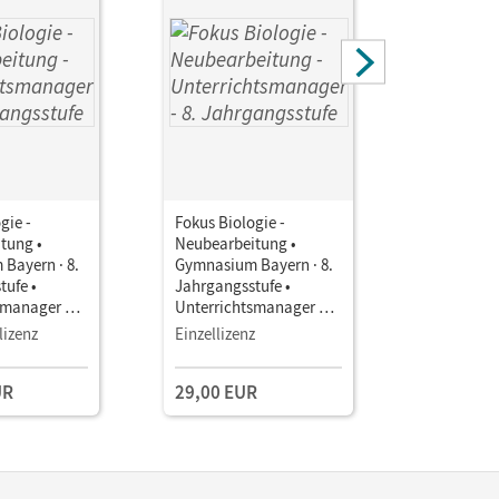
gie -
Fokus Biologie -
Fokus Biol
tung •
Neubearbeitung •
Neubearbe
Bayern · 8.
Gymnasium Bayern · 8.
Gymnasium
tufe •
Jahrgangsstufe •
Jahrgangs
smanager E-
Unterrichtsmanager E-
Unterrich
Book mit
Book mit
lizenz
Einzellizenz
Testzuga
aterialien
Lehrkräftematerialien
Lehrkräft
gstools
und Planungstools
und Planu
UR
29,00 EUR
(Test-Zug