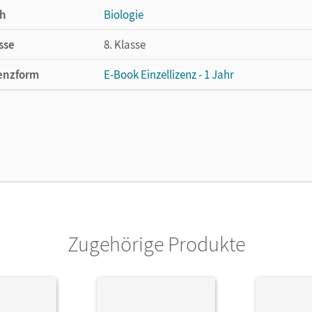
h
Biologie
sse
8. Klasse
enzform
E-Book Einzellizenz - 1 Jahr
cheinungsdatum
13.06.2020
enztext
Die geeignete Lizenz für Lehrkräfte, Schul
arbeiten.
lag
Cornelsen Verlag
ausgeber/-in
Freiman, Thomas; Kraus, Wolf
Zugehörige Produkte
or/-in
Kraus, Wolf; Schneider, Claudia; Freiman, 
Michael; Nikol, Nadja; Farr, Christian; Koche