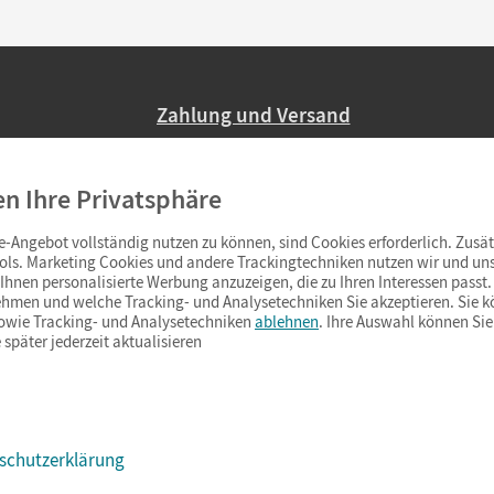
Zahlung und Versand
Nur 2,95 EUR Versandkosten in Deutsc
en Ihre Privatsphäre
Ab 59,– EUR Bestellwert liefern wir ve
(Lieferung in 3–6 Tagen).
-Angebot vollständig nutzen zu können, sind Cookies erforderlich. Zusät
ols. Marketing Cookies und andere Trackingtechniken nutzen wir und uns
hnen personalisierte Werbung anzuzeigen, die zu Ihren Interessen passt. 
hmen und welche Tracking- und Analysetechniken Sie akzeptieren. Sie k
sowie Tracking- und Analysetechniken
ablehnen
. Ihre Auswahl können Sie
 später jederzeit aktualisieren
schutzerklärung
s & Co.