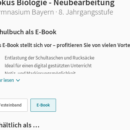
okus Biologie - Neubearbeitung
mnasium Bayern · 8. Jahrgangsstufe
hulbuch als E-Book
 E-Book stellt sich vor – profitieren Sie von vielen Vorte
Entlastung der Schultaschen und Rucksäcke
Ideal für einen digital gestützten Unterricht
Notiz- und Markierungsmöglichkeit
r lesen
Jederzeit unkompliziert verfügbar
le digitale Funktionen unterstützen das Lehren und Lernen:
Festeinband
E-Book
Notizen erstellen
Markierungen setzen
Text ergänzen
hältlich als …