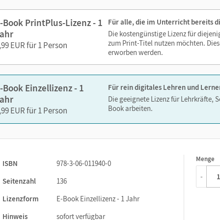
Lesezeichen hinzufügen
Suchen im Text
-Book PrintPlus-Lizenz - 1
Für alle, die im Unterricht bereits
Zoomen
ahr
Die kostengünstige Lizenz für diejen
zum Print-Titel nutzen möchten. Dies
,99 EUR für 1 Person
erworben werden.
-Book Einzellizenz - 1
Für rein digitales Lehren und Lerne
ahr
Die geeignete Lizenz für Lehrkräfte, 
Book arbeiten.
,99 EUR für 1 Person
Menge
1
ISBN
978-3-06-011940-0
-
Seitenzahl
136
Lizenzform
E-Book Einzellizenz - 1 Jahr
Hinweis
sofort verfügbar