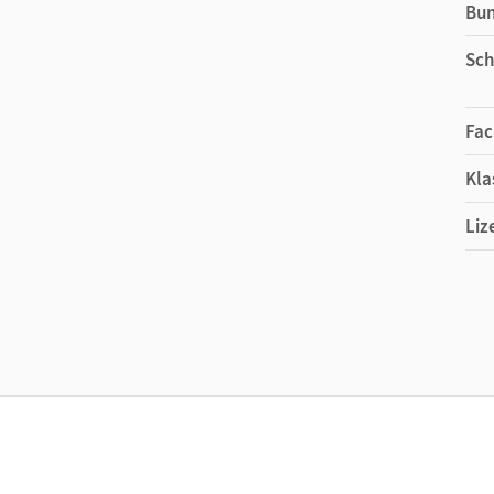
Bu
Sch
Fac
Kla
Liz
Ers
Liz
Ver