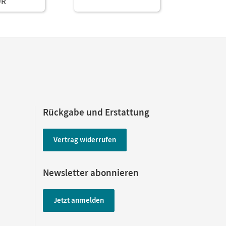
UR
gstools
und Planungstools
(Test-Zugang 90 Tage)
Rückgabe und Erstattung
Vertrag widerrufen
Newsletter abonnieren
Jetzt anmelden