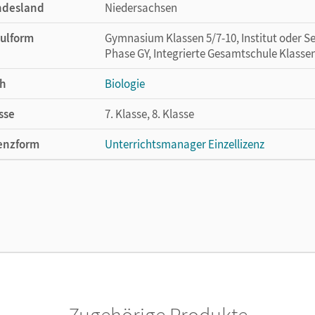
ndesland
Niedersachsen
ulform
Gymnasium Klassen 5/7-10, Institut oder Se
Phase GY, Integrierte Gesamtschule Klasse
h
Biologie
sse
7. Klasse, 8. Klasse
enzform
Unterrichtsmanager Einzellizenz
cheinungsdatum
11.09.2020
enztext
Ermöglicht einzelnen Lehrpersonen die Nu
Lehrwerk erhältlich ist.
lag
Cornelsen Verlag
Zugehörige Produkte