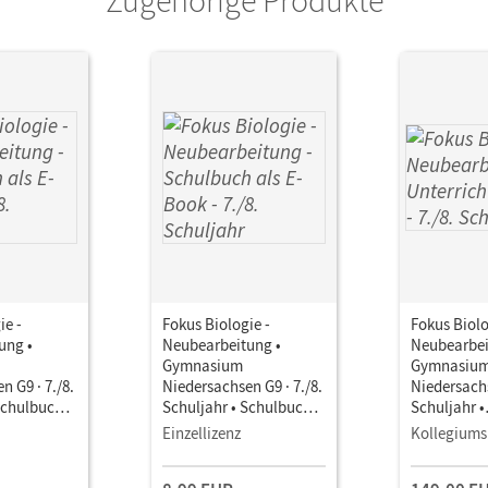
ie -
Fokus Biologie -
Fokus Biolo
ung •
Neubearbeitung •
Neubearbei
Gymnasium
Gymnasiu
n G9 · 7./8.
Niedersachsen G9 · 7./8.
Niedersachs
Schulbuch
Schuljahr • Schulbuch
Schuljahr •
als E-Book
Unterricht
Einzellizenz
Kollegiums
Book mit
Lehrkräftem