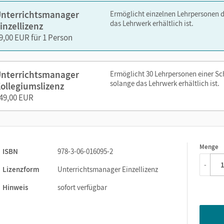
editierbare Gefährdungsbeurteilungen
nterrichtsmanager
Ermöglicht einzelnen Lehrpersonen 
editierbarer Stoffverteilungsplan
das Lehrwerk erhältlich ist.
inzellizenz
9,00 EUR für 1 Person
zen Sie den Unterrichtsmanager auf lernen.cornelsen.de oder üb
nterrichtsmanager
Ermöglicht 30 Lehrpersonen einer S
solange das Lehrwerk erhältlich ist.
ollegiumslizenz
49,00 EUR
Menge
1
ISBN
978-3-06-016095-2
-
Lizenzform
Unterrichtsmanager Einzellizenz
Hinweis
sofort verfügbar