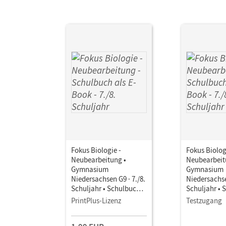
Fokus Biologie -
Fokus Biolog
Neubearbeitung •
Neubearbeit
Gymnasium
Gymnasium
Niedersachsen G9 · 7./8.
Niedersachse
Schuljahr • Schulbuch
Schuljahr • 
als E-Book
als E-Book
PrintPlus-Lizenz
Testzugang