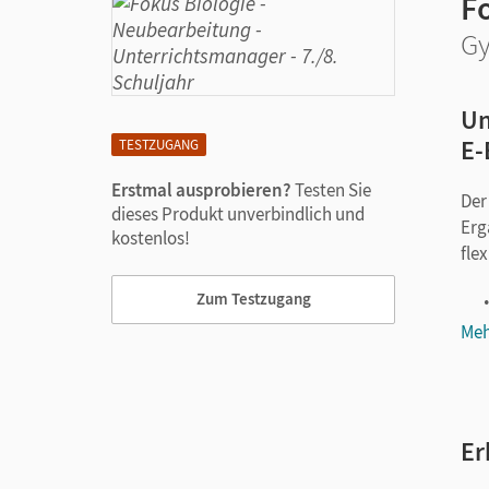
F
Gy
Un
E-
TESTZUGANG
Erstmal ausprobieren?
Testen Sie
Der
dieses Produkt unverbindlich und
Erg
kostenlos!
fle
Zum Testzugang
Meh
Er