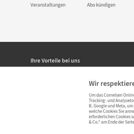
Veranstaltungen
Abo kündigen
Ihre Vorteile bei uns
20% Prüfnachlass für Lehrkräfte
Wir respektier
Persönliche Angebote für Lehrkräfte
Um das Cornelsen Online
Sicheres Einkaufen mit SSL-Verschlüsselung
Tracking- und Analyseto
B. Google und Meta, um I
Verlängerte
Widerrufsfrist
von 4 Wochen
welche Cookies Sie anne
erforderlichen Cookies 
& Co.“ am Ende der Seite
Schnelle und einfache Retourenabwicklung