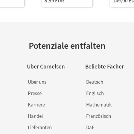
8,99 EUR
149,00 E
und Planun
Potenziale entfalten
Über Cornelsen
Beliebte Fächer
Über uns
Deutsch
Presse
Englisch
Karriere
Mathematik
Handel
Französisch
Lieferanten
DaF