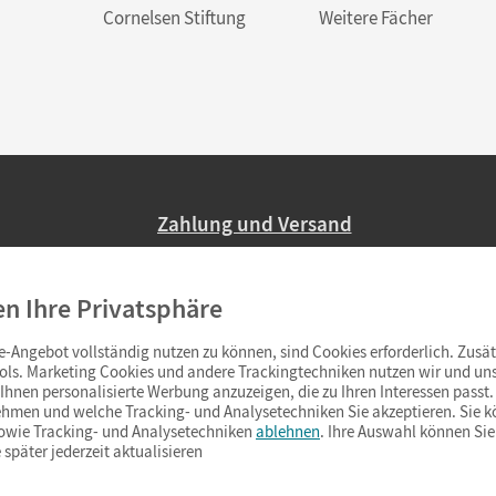
Cornelsen Stiftung
Weitere Fächer
Zahlung und Versand
Nur 2,95 EUR Versandkosten in Deutsc
en Ihre Privatsphäre
Ab 59,– EUR Bestellwert liefern wir ve
(Lieferung in 3–6 Tagen).
-Angebot vollständig nutzen zu können, sind Cookies erforderlich. Zusät
ols. Marketing Cookies und andere Trackingtechniken nutzen wir und uns
hnen personalisierte Werbung anzuzeigen, die zu Ihren Interessen passt. 
hmen und welche Tracking- und Analysetechniken Sie akzeptieren. Sie k
sowie Tracking- und Analysetechniken
ablehnen
. Ihre Auswahl können Sie
 später jederzeit aktualisieren