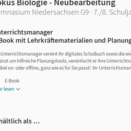
okus Biologie - Neubearbeitung
mnasium Niedersachsen G9 · 7./8. Schulj
terrichtsmanager
Book mit Lehrkräftematerialien und Planun
 Unterrichtsmanager vereint Ihr digitales Schulbuch sowie die w
änzt um hilfreiche Planungstools, vereinfacht er Ihre Unterricht
xibel on- oder offline, ganz wie es für Sie passt! Ihr Unterrichtsma
E-Book
kapitelgenaue Materialanordnung
r lesen
Videos
Arbeitsblätter als PDF
Grafiken
hältlich als …
Kopiervorlagen
editierbare Kopiervorlagen