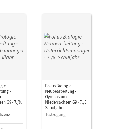
gie -
Fokus Biologie -
tung •
Neubearbeitung •
m
Gymnasium
en G9 · 7./8.
Niedersachsen G9 · 7./8.
Schuljahr •
smanager E-
Unterrichtsmanager E-
lizenz
Testzugang
Book mit
aterialien
Lehrkräftematerialien