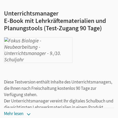
Unterrichtsmanager
E-Book mit Lehrkräftematerialien und
Planungstools (Test-Zugang 90 Tage)
Diese Testversion enthält Inhalte des Unterrichtsmanagers,
die Ihnen nach Freischaltung kostenlos 90 Tage zur
Verfügung stehen.
Der Unterrichtsmanager vereint Ihr digitales Schulbuch und
die wichtigsten Lehrwerkmaterialien in einem Produkt.
Ergänzt um hilfreiche Planungstools, vereinfacht er Ihre
Mehr lesen