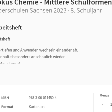
okus Chemie - Mittlere Schulformen
erschulen Sachsen 2023 · 8. Schuljahr
beitsheft
tsheft
 Vertiefen und Anwenden wechseln einander ab.
 Inhalte besonders anschaulich wieder.
 abgestimmt.
n Sie auf dem Unterrichtsmanager.
Menge
1
ISBN
978-3-06-011450-4
-
Format
Kartoniert