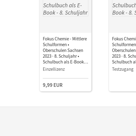
Fokus Chemie - Mittlere
Fokus Chemie
Schulformen •
Schulformen
Oberschulen Sachsen
Oberschulen
2023 · 8. Schuljahr •
2023 · 8. Sch
Schulbuch als E-Book
Schulbuch a
Mit Medien
Mit Medien
Einzellizenz
Testzugang
9,99 EUR