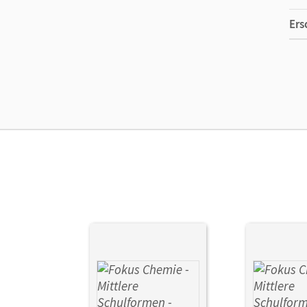
Ers
Ma
Ver