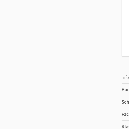
Inf
Bu
Sch
Fac
Kla