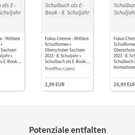
 - Mittlere
Fokus Chemie - Mittlere
Fokus Chemi
 •
Schulformen •
Schulforme
 Sachsen
Oberschulen Sachsen
Oberschule
uljahr •
2023 · 8. Schuljahr •
2023 · 8. Sc
ls E-Book
Schulbuch als E-Book
Schulbuch 
Mit Medien
Animation
PrintPlus-Lizenz
Simulation
2,99 EUR
26,99 EU
Potenziale entfalten