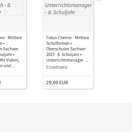
e - Mittlere
Fokus Chemie - Mittlere
Fokus Che
n •
Schulformen •
Schulform
n Sachsen
Oberschulen Sachsen
Oberschul
huljahr •
2023 · 8. Schuljahr •
2023 · 8. S
Mit Videos,
Unterrichtsmanager E-
Unterrich
en und
Book mit
Book mit
Einzellizenz
Testzuga
en
Lehrkräftematerialien
Lehrkräft
und Planungstools
und Planu
R
29,00 EUR
(Test-Zug