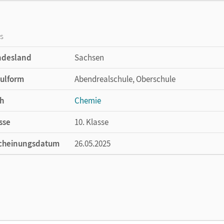
os
ndesland
Sachsen
ulform
Abendrealschule, Oberschule
h
Chemie
sse
10. Klasse
cheinungsdatum
26.05.2025
ße
Länge: 26,1 cm, Breite: 19,1 cm, Höhe: 0,2 
lag
Cornelsen Verlag