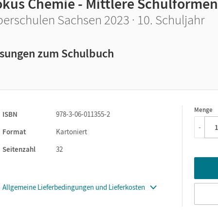
okus Chemie - Mittlere Schulformen
erschulen Sachsen 2023 · 10. Schuljahr
sungen zum Schulbuch
Menge
1
ISBN
978-3-06-011355-2
-
Format
Kartoniert
Seitenzahl
32
Allgemeine Lieferbedingungen und Lieferkosten