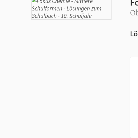
F
Ob
Lö