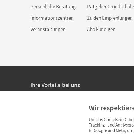
Persönliche Beratung
Ratgeber Grundschule
Informationszentren
Zu den Empfehlungen
Veranstaltungen
Abo kündigen
Ihre Vorteile bei uns
20% Prüfnachlass für Lehrkräfte
Wir respektier
Persönliche Angebote für Lehrkräfte
Um das Cornelsen Online
Sicheres Einkaufen mit SSL-Verschlüsselung
Tracking- und Analyseto
B. Google und Meta, um I