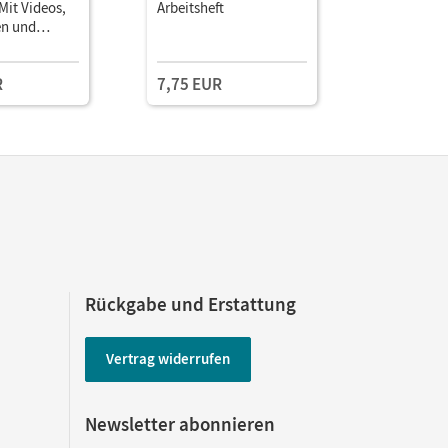
Mit Videos,
Arbeitsheft
Unterrich
en und
Book mit
Testzuga
en
Lehrkräft
und Planu
R
7,75 EUR
(Test-Zug
Rückgabe und Erstattung
Vertrag widerrufen
Newsletter abonnieren