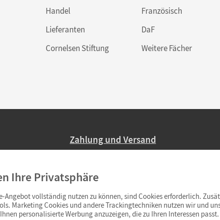
Handel
Französisch
Lieferanten
DaF
Cornelsen Stiftung
Weitere Fächer
Zahlung und Versand
Nur 2,95 EUR Versandkosten in Deutsc
en Ihre Privatsphäre
Ab 59,– EUR Bestellwert liefern wir ve
(Lieferung in 3–6 Tagen).
-Angebot vollständig nutzen zu können, sind Cookies erforderlich. Zusät
ols. Marketing Cookies und andere Trackingtechniken nutzen wir und uns
hnen personalisierte Werbung anzuzeigen, die zu Ihren Interessen passt. 