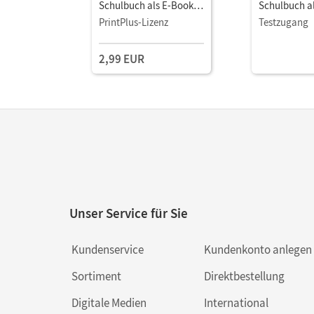
Schulbuch als E-Book
Schulbuch a
Mit Medien
Mit Medien
PrintPlus-Lizenz
Testzugang
2,99 EUR
Unser Service für Sie
Kundenservice
Kundenkonto anlegen
Sortiment
Direktbestellung
Digitale Medien
International