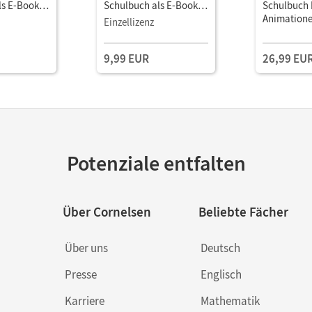
ls E-Book
Schulbuch als E-Book
Schulbuch 
Mit Medien
Animation
Einzellizenz
Simulation
9,99 EUR
26,99 EU
Potenziale entfalten
Über Cornelsen
Beliebte Fächer
Über uns
Deutsch
Presse
Englisch
Karriere
Mathematik