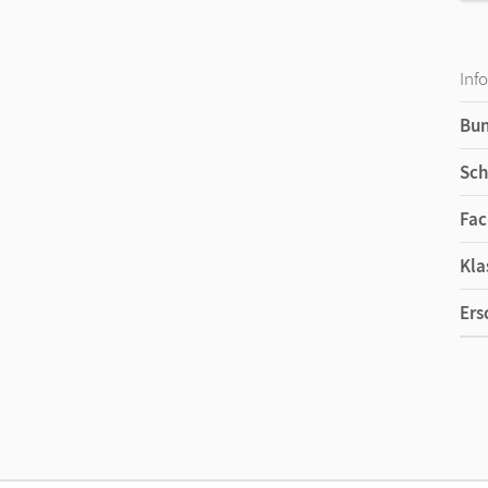
Inf
Bu
Sch
Fac
Kla
Ers
Ma
Ver