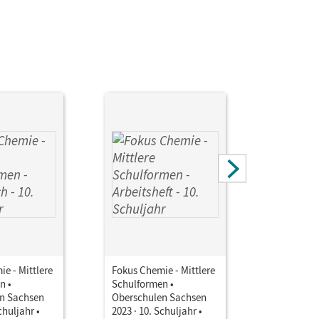
e - Mittlere
Fokus Chemie - Mittlere
Fokus Che
n •
Schulformen •
Schulform
n Sachsen
Oberschulen Sachsen
Oberschul
chuljahr •
2023 · 10. Schuljahr •
2023 · 10.