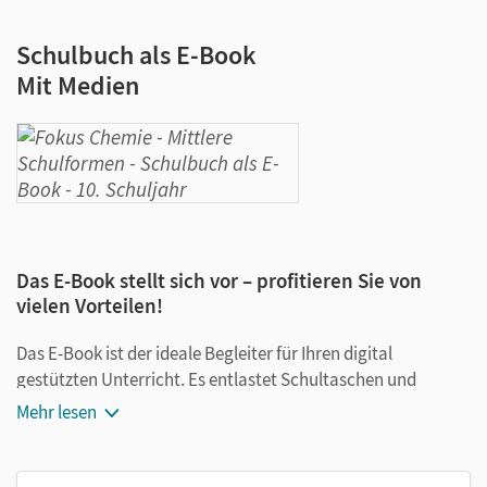
Schulbuch als E-Book
Mit Medien
Das E-Book stellt sich vor – profitieren Sie von
vielen Vorteilen!
Das E-Book ist der ideale Begleiter für Ihren digital
gestützten Unterricht. Es entlastet Schultaschen und
Rucksäcke und ist jederzeit unkompliziert verfügbar.
Mehr lesen
Außerdem unterstützt es mit vielen digitalen Funktionen
das Lehren und Lernen: