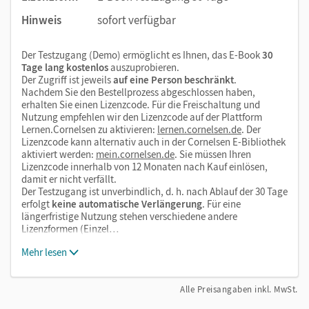
Hinweis
sofort verfügbar
Videos
Animationen
Der Testzugang (Demo) ermöglicht es Ihnen, das E-Book
30
Simulationen
Tage lang kostenlos
auszuprobieren.
Der Zugriff ist jeweils
auf eine Person beschränkt
.
bewegte Grafiken
Nachdem Sie den Bestellprozess abgeschlossen haben,
erhalten Sie einen Lizenzcode. Für die Freischaltung und
Nutzung empfehlen wir den Lizenzcode auf der Plattform
Lernen.Cornelsen zu aktivieren:
lernen.cornelsen.de
. Der
Lizenzcode kann alternativ auch in der Cornelsen E-Bibliothek
aktiviert werden:
mein.cornelsen.de
. Sie müssen Ihren
Lizenzcode innerhalb von 12 Monaten nach Kauf einlösen,
damit er nicht verfällt.
Der Testzugang ist unverbindlich, d. h. nach Ablauf der 30 Tage
erfolgt
keine automatische Verlängerung
. Für eine
längerfristige Nutzung stehen verschiedene andere
Lizenzformen (Einzel…
Mehr lesen
Alle Preisangaben inkl. MwSt.