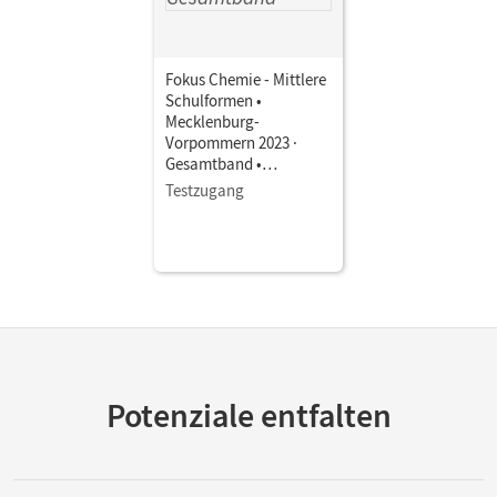
Fokus Chemie - Mittlere
Schulformen •
Mecklenburg-
Vorpommern 2023 ·
Gesamtband •
Schulbuch als E-Book
Testzugang
Mit Medien
Potenziale entfalten