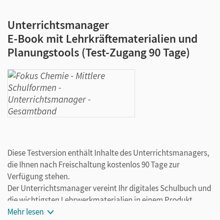
Unterrichtsmanager
E-Book mit Lehrkräftematerialien und
Planungstools (Test-Zugang 90 Tage)
Diese Testversion enthält Inhalte des Unterrichtsmanagers,
die Ihnen nach Freischaltung kostenlos 90 Tage zur
Verfügung stehen.
Der Unterrichtsmanager vereint Ihr digitales Schulbuch und
die wichtigsten Lehrwerkmaterialien in einem Produkt.
Ergänzt um hilfreiche Planungstools, vereinfacht er Ihre
Mehr lesen