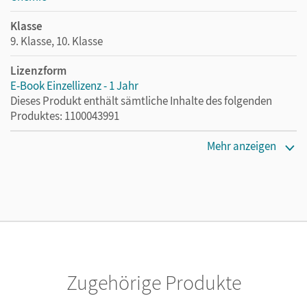
Klasse
9. Klasse, 10. Klasse
Lizenzform
E-Book Einzellizenz - 1 Jahr
Dieses Produkt enthält sämtliche Inhalte des folgenden
Produktes: 1100043991
Erscheinungsdatum
Mehr anzeigen
15.03.2017
Lizenztext
Die geeignete Lizenz für Lehrkräfte, Schulen oder
Privatpersonen, die nur mit dem E-Book arbeiten.
Verlag
Cornelsen Verlag
Zugehörige Produkte
Herausgeber/-in