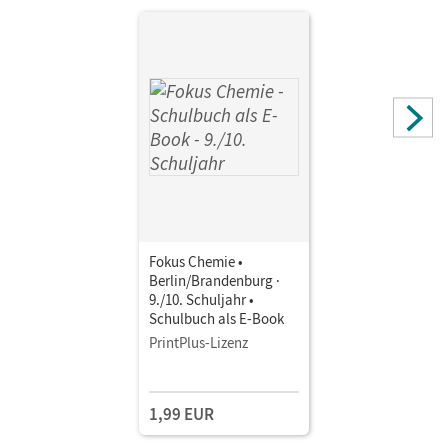
Arnold, Karin
Autor/-in
Arnold, Karin; Rehm, Hannes; Lüttgens, Uwe; Peters, Jörn;
Hein, Andrea; Fleischer, Holger; Eberle, Andreas; Kronabel,
Carina; Malz, Ralf
Fokus Chemie •
Berlin/Brandenburg ·
9./10. Schuljahr •
Schulbuch als E-Book
PrintPlus-Lizenz
1,99 EUR