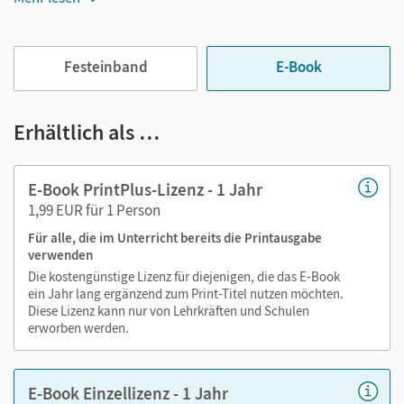
Jederzeit unkompliziert verfügbar
Viele digitale Funktionen unterstützen das Lehren und
Festeinband
E-Book
Lernen:
Notizen erstellen
Erhältlich als …
Markierungen setzen
Text ergänzen
E-Book PrintPlus-Lizenz - 1 Jahr
Lesezeichen hinzufügen
1,99 EUR für 1 Person
Suchen im Text
Für alle, die im Unterricht bereits die Printausgabe
Zoomen
verwenden
Die kostengünstige Lizenz für diejenigen, die das E-Book
ein Jahr lang ergänzend zum Print-Titel nutzen möchten.
Diese Lizenz kann nur von Lehrkräften und Schulen
erworben werden.
E-Book Einzellizenz - 1 Jahr