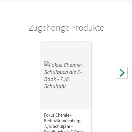
Verlag
Cornelsen Verlag
Zugehörige Produkte
Herausgeber/-in
Arnold, Karin
Autor/-in
Peters, Jörn; Schäfer, Steffen; Malz, Ralf; Arnold, Karin;
Hein, Andrea; Dietrich, Volkmar; Eberle, Andreas; Lüttgens,
Uwe; Arndt, Barbara; Kronabel, Carina
Fokus Chemie •
Berlin/Brandenburg ·
7./8. Schuljahr •
Schulbuch als E-Book