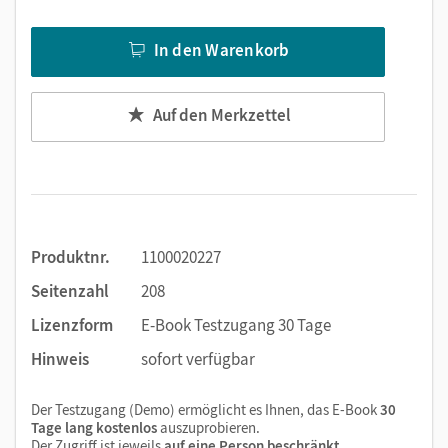
Text ergänzen
Lesezeichen hinzufügen
In den Warenkorb
Suchen im Text
Zoomen
Auf den Merkzettel
Produktnr.
1100020227
Seitenzahl
208
Lizenzform
E-Book Testzugang 30 Tage
Hinweis
sofort verfügbar
Der Testzugang (Demo) ermöglicht es Ihnen, das E-Book
30
Tage lang kostenlos
auszuprobieren.
Der Zugriff ist jeweils
auf eine Person beschränkt
.