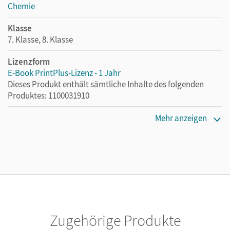
Chemie
Klasse
7. Klasse, 8. Klasse
Lizenzform
E-Book PrintPlus-Lizenz - 1 Jahr
Dieses Produkt enthält sämtliche Inhalte des folgenden
Produktes: 1100031910
Erscheinungsdatum
Mehr anzeigen
21.01.2026
Lizenztext
Die kostengünstige Lizenz für diejenigen, die das E-Book
ein Jahr lang ergänzend zum Print-Titel nutzen möchten.
Diese Lizenz kann nur von Lehrkräften und Schulen
erworben werden.
Zugehörige Produkte
Verlag
Cornelsen Verlag