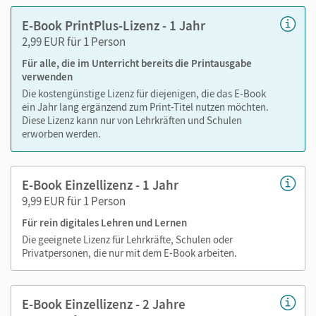
Text ergänzen
E-Book PrintPlus-Lizenz - 1 Jahr
Lesezeichen hinzufügen
2,99 EUR für 1 Person
im Text suchen
Für alle, die im Unterricht bereits die Printausgabe
zoomen
verwenden
Die kostengünstige Lizenz für diejenigen, die das E-Book
Die Medien sind wichtige Bestandteile dieses E-Books. Sie
ein Jahr lang ergänzend zum Print-Titel nutzen möchten.
sind seitengenau platziert, damit Sie und Ihre Schüler/-innen
Diese Lizenz kann nur von Lehrkräften und Schulen
jederzeit unkompliziert darauf zugreifen können. So
erworben werden.
gestalten Sie das Lehren und Lernen zeitsparend und
abwechslungsreich. Kein Medienwechsel! Kein
E-Book Einzellizenz - 1 Jahr
zeitaufwendiges Suchen!
9,99 EUR für 1 Person
Für rein digitales Lehren und Lernen
Medien in diesem E-Book:
Die geeignete Lizenz für Lehrkräfte, Schulen oder
Privatpersonen, die nur mit dem E-Book arbeiten.
Audios
Videos
E-Book Einzellizenz - 2 Jahre
Animationen und Simulationen