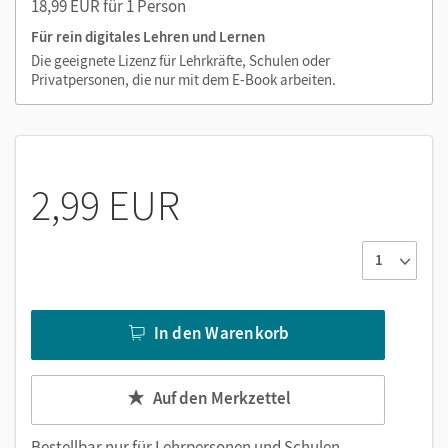
18,99 EUR für 1 Person
PDF-Dateien
Für rein digitales Lehren und Lernen
Externe Weblinks
Die geeignete Lizenz für Lehrkräfte, Schulen oder
Neu: barrierefreie Funktionen
Privatpersonen, die nur mit dem E-Book arbeiten.
2,99 EUR
In den Warenkorb
Auf den Merkzettel
Bestellbar nur für
Lehrpersonen und Schulen
.