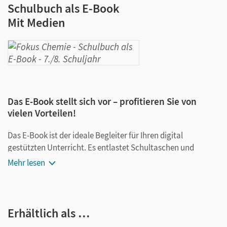
Schulbuch als E-Book
Mit Medien
Das E-Book stellt sich vor – profitieren Sie von
vielen Vorteilen!
Das E-Book ist der ideale Begleiter für Ihren digital
gestützten Unterricht. Es entlastet Schultaschen und
Rucksäcke und ist jederzeit unkompliziert verfügbar.
Mehr lesen
Außerdem unterstützt es mit vielen digitalen Funktionen
das Lehren und Lernen:
Notizen erstellen
Erhältlich als …
Markierungen setzen