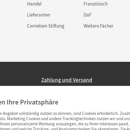
Handel
Französisch
Lieferanten
DaF
Cornelsen Stiftung
Weitere Fächer
Zahlung und Versand
Nur 2,95 EUR Versandkosten in Deutsc
en Ihre Privatsphäre
Ab 59,– EUR Bestellwert liefern wir ve
(Lieferung in 3–6 Tagen).
-Angebot vollständig nutzen zu können, sind Cookies erforderlich. Zusät
ols. Marketing Cookies und andere Trackingtechniken nutzen wir und uns
hnen personalisierte Werbung anzuzeigen, die zu Ihren Interessen passt. 
hmen und welche Tracking- und Analysetechniken Sie akzeptieren. Sie k