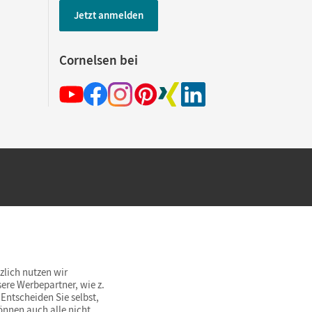
Jetzt anmelden
Cornelsen bei
hland beim Kauf im Cornelsen Onlineshop.
rsandkostenfrei innerhalb Deutschlands
zlich nutzen wir
ere Werbepartner, wie z.
Entscheiden Sie selbst,
önnen auch alle nicht