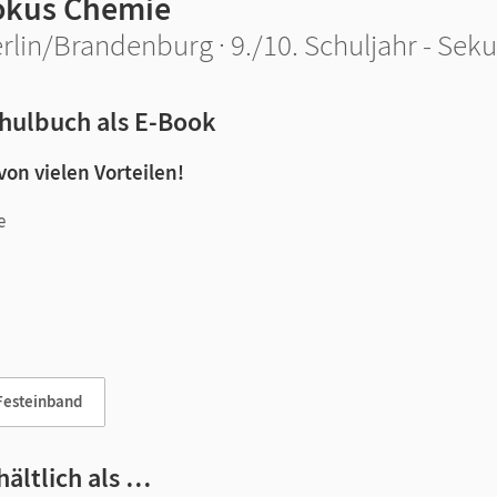
okus Chemie
rlin/Brandenburg · 9./10. Schuljahr - Sek
hulbuch als E-Book
 von vielen Vorteilen!
e
n und Lernen:
Festeinband
hältlich als …