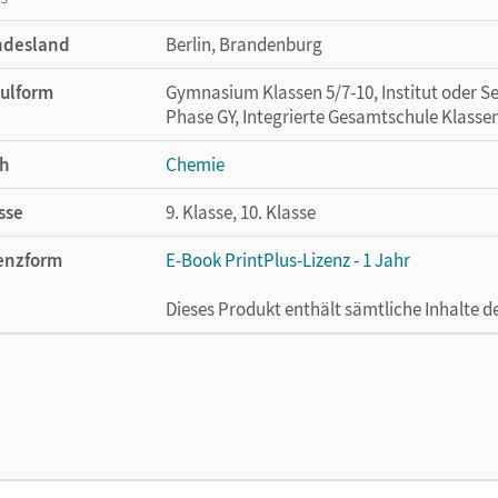
ndesland
Berlin, Brandenburg
ulform
Gymnasium Klassen 5/7-10, Institut oder Se
Phase GY, Integrierte Gesamtschule Klassen
h
Chemie
sse
9. Klasse, 10. Klasse
enzform
E-Book PrintPlus-Lizenz - 1 Jahr
Dieses Produkt enthält sämtliche Inhalte 
cheinungsdatum
02.08.2021
enztext
Die kostengünstige Lizenz für diejenigen, d
Titel nutzen möchten. Diese Lizenz kann n
lag
Cornelsen Verlag