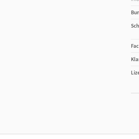
Bu
Sch
Fac
Kla
Liz
Ers
Liz
Ver