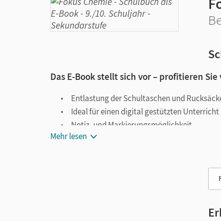
F
Be
Sc
Das E-Book stellt sich vor – profitieren Sie
Entlastung der Schultaschen und Rucksäck
Ideal für einen digital gestützten Unterricht
Notiz- und Markierungsmöglichkeit
Mehr lesen
Jederzeit unkompliziert verfügbar
Viele digitale Funktionen unterstützen das Lehre
Notizen erstellen
Markierungen setzen
Text ergänzen
Er