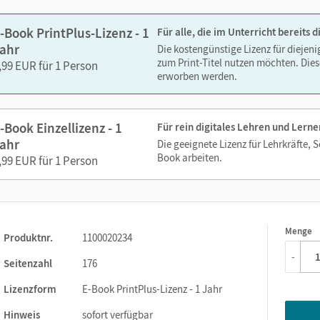
-Book PrintPlus-Lizenz - 1
Für alle, die im Unterricht bereits
ahr
Die kostengünstige Lizenz für diejen
zum Print-Titel nutzen möchten. Dies
,99 EUR für 1 Person
erworben werden.
-Book Einzellizenz - 1
Für rein digitales Lehren und Lerne
ahr
Die geeignete Lizenz für Lehrkräfte, 
Book arbeiten.
,99 EUR für 1 Person
Menge
1
Produktnr.
1100020234
-
Seitenzahl
176
Lizenzform
E-Book PrintPlus-Lizenz - 1 Jahr
Hinweis
sofort verfügbar