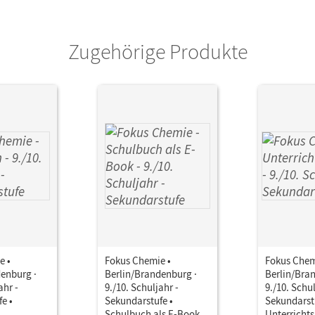
ausgeber/-in
Arnold, Karin
Zugehörige Produkte
or/-in
Rehm, Hannes; Peters, Jörn; Malz, Ralf; Arn
Lüttgens, Uwe; Fleischer, Holger; Kronabel,
e •
Fokus Chemie •
Fokus Chem
enburg ·
Berlin/Brandenburg ·
Berlin/Bra
ahr -
9./10. Schuljahr -
9./10. Schul
e •
Sekundarstufe •
Sekundarst
Schulbuch als E-Book
Unterricht