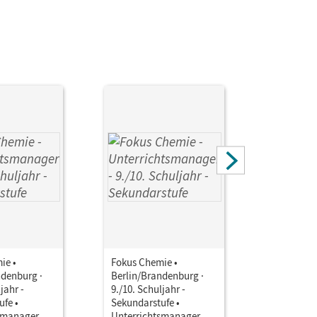
old, Karin; Hein, Andrea; Eberle, Andreas;
 Carina
ie •
Fokus Chemie •
Fokus Che
ndenburg ·
Berlin/Brandenburg ·
Berlin/Br
jahr -
9./10. Schuljahr -
9./10. Sch
ufe •
Sekundarstufe •
Sekundars
smanager E-
Unterrichtsmanager E-
Unterrich