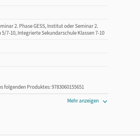
minar 2. Phase GESS, Institut oder Seminar 2.
 5/7-10, Integrierte Sekundarschule Klassen 7-10
des folgenden Produktes: 9783060155651
Mehr anzeigen
ie das E-Book ein Jahr lang ergänzend zum Print-
ur von Lehrkräften und Schulen erworben werden.