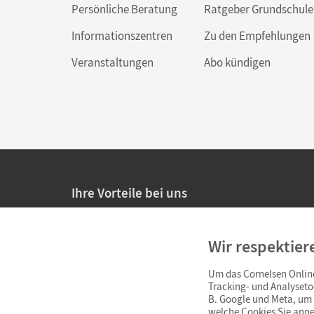
Persönliche Beratung
Ratgeber Grundschule
Informationszentren
Zu den Empfehlungen
Veranstaltungen
Abo kündigen
Ihre Vorteile bei uns
20% Prüfnachlass für Lehrkräfte
Wir respektier
Persönliche Angebote für Lehrkräfte
Um das Cornelsen Online
Sicheres Einkaufen mit SSL-Verschlüsselung
Tracking- und Analyseto
B. Google und Meta, um I
Verlängerte
Widerrufsfrist
von 4 Wochen
welche Cookies Sie anne