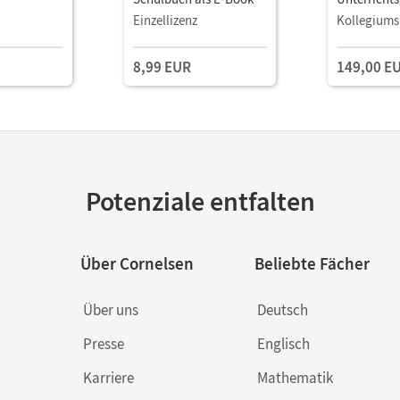
Book mit
Einzellizenz
Kollegiums
Lehrkräftem
und Planun
8,99 EUR
149,00 E
Potenziale entfalten
Über Cornelsen
Beliebte Fächer
Über uns
Deutsch
Presse
Englisch
Karriere
Mathematik