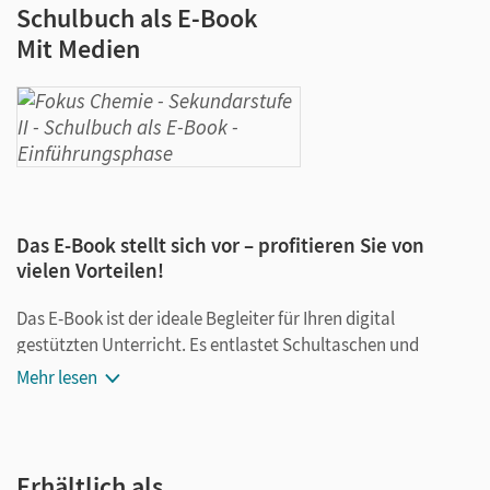
Schulbuch als E-Book
Mit Medien
Das E-Book stellt sich vor – profitieren Sie von
vielen Vorteilen!
Das E-Book ist der ideale Begleiter für Ihren digital
gestützten Unterricht. Es entlastet Schultaschen und
Rucksäcke und ist jederzeit unkompliziert verfügbar.
Mehr lesen
Außerdem unterstützt es mit vielen digitalen Funktionen
das Lehren und Lernen:
Notizen erstellen
Erhältlich als …