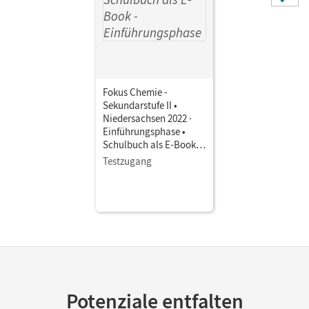
Fokus Chemie -
Sekundarstufe II •
Niedersachsen 2022 ·
Einführungsphase •
Schulbuch als E-Book
Mit Medien
Testzugang
Potenziale entfalten