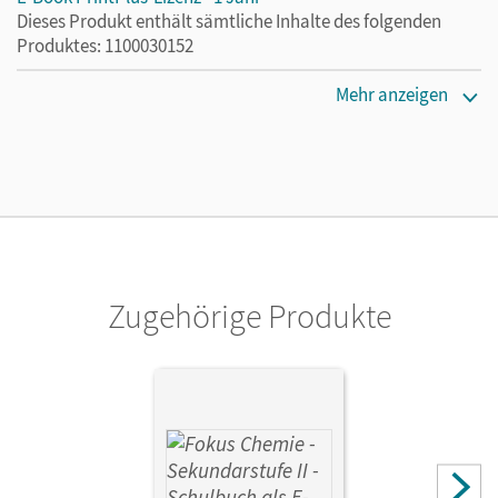
Dieses Produkt enthält sämtliche Inhalte des folgenden
Produktes: 1100030152
Erscheinungsdatum
Mehr anzeigen
08.02.2023
Lizenztext
Die kostengünstige Lizenz für diejenigen, die das E-Book
ein Jahr lang ergänzend zum Print-Titel nutzen möchten.
Diese Lizenz kann nur von Lehrkräften und Schulen
erworben werden.
Zugehörige Produkte
Verlag
Cornelsen Verlag
Autor/-in
Peters, Jörn