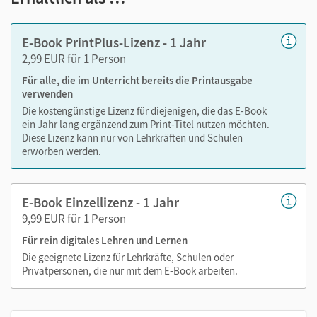
Markierungen setzen
Text ergänzen
E-Book PrintPlus-Lizenz - 1 Jahr
Lesezeichen hinzufügen
2,99 EUR für 1 Person
im Text suchen
Für alle, die im Unterricht bereits die Printausgabe
zoomen
verwenden
Die kostengünstige Lizenz für diejenigen, die das E-Book
Die Medien sind wichtige Bestandteile dieses E-Books. Sie
ein Jahr lang ergänzend zum Print-Titel nutzen möchten.
sind seitengenau platziert, damit Sie und Ihre Schüler/-innen
Diese Lizenz kann nur von Lehrkräften und Schulen
jederzeit unkompliziert darauf zugreifen können. So
erworben werden.
gestalten Sie das Lehren und Lernen zeitsparend und
abwechslungsreich. Kein Medienwechsel! Kein
E-Book Einzellizenz - 1 Jahr
zeitaufwendiges Suchen!
9,99 EUR für 1 Person
Für rein digitales Lehren und Lernen
Medien in diesem E-Book:
Die geeignete Lizenz für Lehrkräfte, Schulen oder
Privatpersonen, die nur mit dem E-Book arbeiten.
Grafiken
Videos