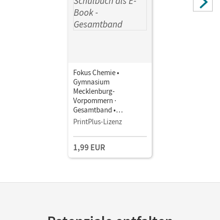
Fokus Chemie •
Gymnasium
Mecklenburg-
Vorpommern ·
Gesamtband •
Schulbuch als E-Book
PrintPlus-Lizenz
1,99 EUR