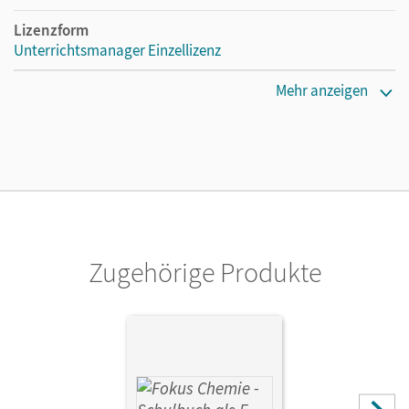
Lizenzform
Unterrichtsmanager Einzellizenz
Erscheinungsdatum
Mehr anzeigen
27.06.2022
Lizenztext
Ermöglicht einzelnen Lehrpersonen die Nutzung des
Unterrichtsmanagers solange das Lehrwerk erhältlich ist.
Verlag
Cornelsen Verlag
Zugehörige Produkte