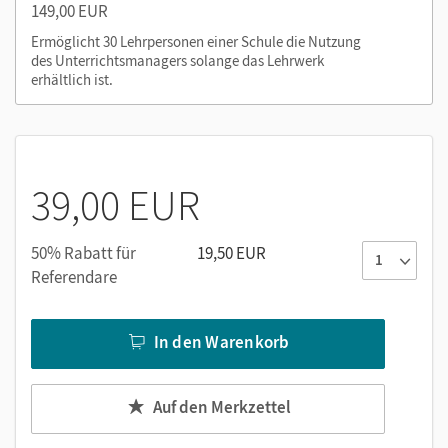
Diagnosebögen
149,00 EUR
Sprachförderung
Ermöglicht 30 Lehrpersonen einer Schule die Nutzung
des Unterrichtsmanagers solange das Lehrwerk
erhältlich ist.
Nutzen Sie den Unterrichtsmanager auf lernen.cornelsen.de
oder über die Cornelsen Lernen App.
39,00 EUR
50% Rabatt für
19,50 EUR
Referendare
In den Warenkorb
Auf den Merkzettel