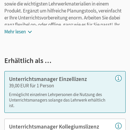
sowie die wichtigsten Lehrwerkmaterialien in einem
Produkt. Ergänzt um hilfreiche Planungstools, vereinfacht
er Ihre Unterrichtsvorbereitung enorm. Arbeiten Sie dabei
ganz flexibel on- oder offline, ganz wie es für Sie passt! Ihr
Unterrichtsmanager enthält:
Mehr lesen
E-Book
kapitelgenaue Materialanordnung
Erhältlich als …
Videos
Lösungen
Arbeitsblätter als PDF
Unterrichtsmanager Einzellizenz
Grafiken
39,00 EUR für 1 Person
Kopiervorlagen
Ermöglicht einzelnen Lehrpersonen die Nutzung des
editierbare Kopiervorlagen
Unterrichtsmanagers solange das Lehrwerk erhältlich
ist.
editierbare Gefährdungsbeurteilungen
Animationen
Simulationen
Unterrichtsmanager Kollegiumslizenz