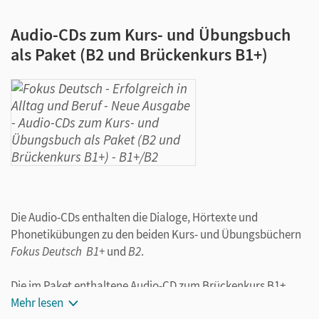
Audio-CDs zum Kurs- und Übungsbuch
als Paket (B2 und Brückenkurs B1+)
Die Audio-CDs enthalten die Dialoge, Hörtexte und
Phonetikübungen zu den beiden Kurs- und Übungsbüchern
Fokus Deutsch B1+
und
B2
.
Die im Paket enthaltene Audio-CD zum Brückenkurs B1+
wiederholt, vertieft und erweitert wichtige Strukturen,
Mehr lesen