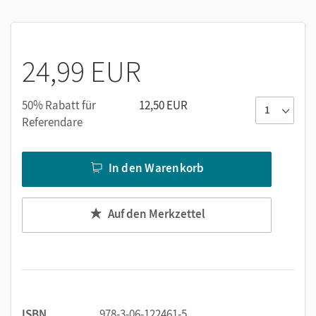
Wortschatz und Redemittel aus B1 und schafft einen sanften
Übergang zum berufsorientierten Deutschlernen mit
Fokus
Deutsch B2.
24,99 EUR
Die im Paket enthaltene Audio-CDs zum neu bearbeiteten
Band B2 setzen die Lernziele des Basisberufssprachkurses
B2 konsequent um.
50% Rabatt für
12,50 EUR
Der Band B2 bereitet mit handlungsorientierten,
Referendare
kommunikativen Unterrichtseinheiten die Lernenden darauf
vor, sicher in der deutschsprachigen Arbeitswelt zu agieren.
In den Warenkorb
Er behandelt ein breites Spektrum berufsbezogener
Handlungsfelder, z. B. Arbeitssuche, Bewerbung,
Arbeitsalltag sowie berufliche Aus- und Weiterbildung.
Auf den Merkzettel
Regelmäßige Trainingseinheiten bereiten Ihre Lernenden
zuverlässig auf den Deutsch-Test für den Beruf B2 vor.
ISBN
978-3-06-122461-5