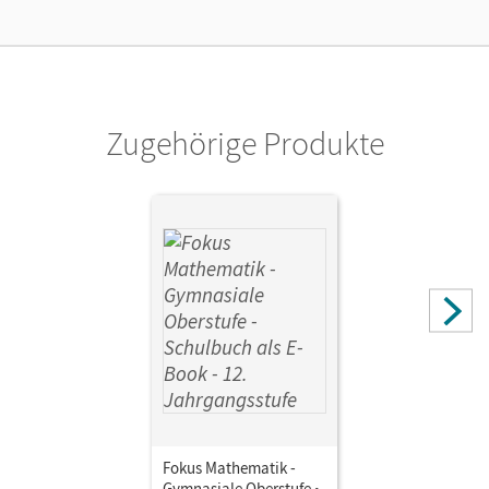
Kostenloser Zugang, um das E-Book 30 Tage lang zu testen
Verlag
Cornelsen Verlag
Zugehörige Produkte
Herausgeber/-in
Scholz, Dietmar; Jahnke, Thomas
Autor/-in
Schmähling, Reiner; Borges, Florian; Scheungrab,
Christian; Hammer-Schneider, Katharina; Kilian, Heinrich;
Dörr, Jochen; Schwingenschlögl, Udo; Birner, Gerd
Fokus Mathematik -
Gymnasiale Oberstufe •