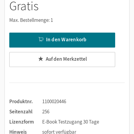
Gratis
Notizen erstellen
Markierungen setzen
Max. Bestellmenge: 1
Text ergänzen
Lesezeichen hinzufügen
In den Warenkorb
Suchen im Text
Zoomen
Auf den Merkzettel
Produktnr.
1100020446
Seitenzahl
256
Lizenzform
E-Book Testzugang 30 Tage
Hinweis
sofort verfügbar