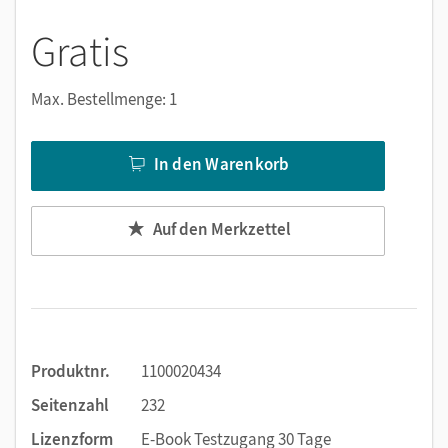
Viele digitale Funktionen unterstützen das Lehren und
Lernen:
Gratis
Notizen erstellen
Markierungen setzen
Max. Bestellmenge: 1
Text ergänzen
Lesezeichen hinzufügen
In den Warenkorb
Suchen im Text
Zoomen
Auf den Merkzettel
Produktnr.
1100020434
Seitenzahl
232
Lizenzform
E-Book Testzugang 30 Tage