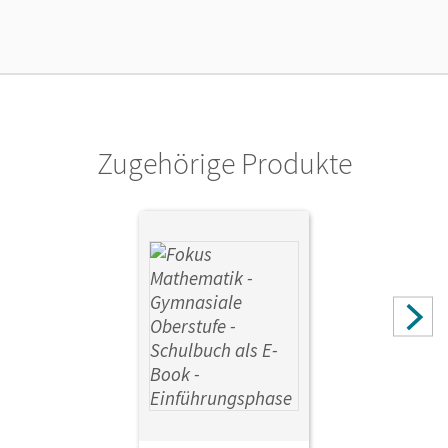
Lizenztext
Kostenloser Zugang, um das E-Book 30 Tage lang zu testen
Verlag
Cornelsen Verlag
Zugehörige Produkte
Herausgeber/-in
Lütticken, Renatus; Oselies, Reinhard; Krysmalski, Markus
Autor/-in
Lütticken, Renatus