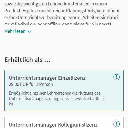
sowie die wichtigsten Lehrwerkmaterialien in einem
Produkt. Ergänzt um hilfreiche Planungstools, vereinfacht
er Ihre Unterrichtsvorbereitung enorm. Arbeiten Sie dabei
ganz flexibel on- oder offline, ganz wie es für Sie passt!
Ihr Unterrichtsmanager enthält:
Mehr lesen
E-Book
kapitelseitengenaue Materialanordnung
Erhältlich als …
Lösungen
Selbsteinschätzungsbögen als PDF
Arbeitsblätter als PDF
Unterrichtsmanager Einzellizenz
Kopiervorlagen
29,00 EUR für 1 Person
editierbare Kopiervorlagen
Ermöglicht einzelnen Lehrpersonen die Nutzung des
tägliche Übungen
Unterrichtsmanagers solange das Lehrwerk erhältlich
ist.
Nutzen Sie den Unterrichtsmanager auf lernen.cornelsen.de
oder über die Cornelsen Lernen App.
Unterrichtsmanager Kollegiumslizenz