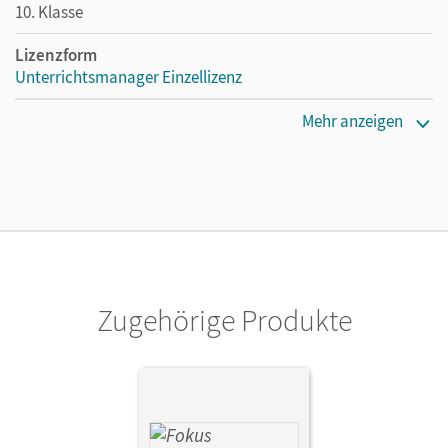
10. Klasse
Lizenzform
Unterrichtsmanager Einzellizenz
Erscheinungsdatum
Mehr anzeigen
08.09.2022
Lizenztext
Ermöglicht einzelnen Lehrpersonen die Nutzung des
Unterrichtsmanagers solange das Lehrwerk erhältlich ist.
Verlag
Cornelsen Verlag
Zugehörige Produkte
Herausgeber/-in
Distel, Brigitte; Schuster, Klaus
Autor/-in
Fischer, Sabine; Freytag, Carina; Hammer-Schneider,
Katharina; Kammermeyer, Friedrich; Steinecke, Annalisa;