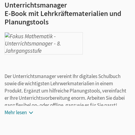
Unterrichtsmanager
E-Book mit Lehrkräftematerialien und
Planungstools
Der Unterrichtsmanager vereint Ihr digitales Schulbuch
sowie die wichtigsten Lehrwerkmaterialien in einem
Produkt. Ergänzt um hilfreiche Planungstools, vereinfacht
er Ihre Unterrichtsvorbereitung enorm. Arbeiten Sie dabei
ganz flexibel on- oder offline, ganz wie es für Sie passt!
Ihr Unterrichtsmanager enthält:
Mehr lesen
E-Book
kapitelseitengenaue Materialanordnung