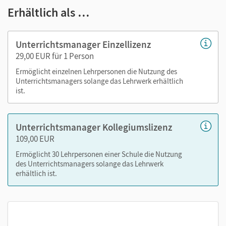
Erhältlich als …
Lösungen
Selbsteinschätzungsbögen als PDF
Arbeitsblätter als PDF
Unterrichtsmanager Einzellizenz
Kopiervorlagen
29,00 EUR für 1 Person
editierbare Kopiervorlagen
Ermöglicht einzelnen Lehrpersonen die Nutzung des
tägliche Übungen
Unterrichtsmanagers solange das Lehrwerk erhältlich
ist.
Nutzen Sie den Unterrichtsmanager auf lernen.cornelsen.de
oder über die Cornelsen Lernen App.
Unterrichtsmanager Kollegiumslizenz
109,00 EUR
Ermöglicht 30 Lehrpersonen einer Schule die Nutzung
des Unterrichtsmanagers solange das Lehrwerk
erhältlich ist.