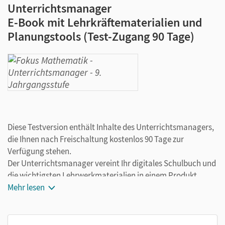
Unterrichtsmanager
E-Book mit Lehrkräftematerialien und
Planungstools (Test-Zugang 90 Tage)
Diese Testversion enthält Inhalte des Unterrichtsmanagers,
die Ihnen nach Freischaltung kostenlos 90 Tage zur
Verfügung stehen.
Der Unterrichtsmanager vereint Ihr digitales Schulbuch und
die wichtigsten Lehrwerkmaterialien in einem Produkt.
Ergänzt um hilfreiche Planungstools, vereinfacht er Ihre
Mehr lesen
Unterrichtsvorbereitung enorm.