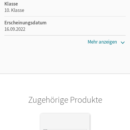
Klasse
10. Klasse
Erscheinungsdatum
16.09.2022
Maße
Mehr anzeigen
Länge: 26,5 cm, Breite: 19,5 cm, Höhe: 1,6 cm
Verlag
Cornelsen Verlag
Autor/-in
Fösel, Angela; Sander, Peter; Schmalhofer, Claus; Diehl,
Bardo; Rogl, Andreas
Zugehörige Produkte