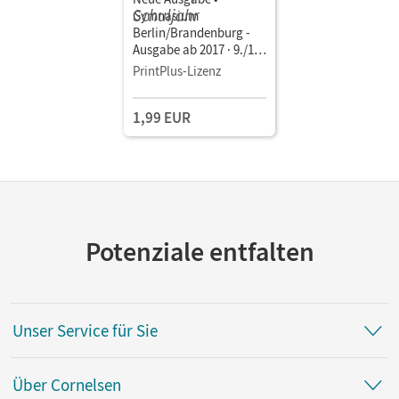
Gymnasium
Berlin/Brandenburg -
Ausgabe ab 2017 · 9./10.
Schuljahr Vom Ersten
PrintPlus-Lizenz
Weltkrieg bis zur
Gegenwart ·
1,99 EUR
Basismodule -
Wahlmodule -
Fächerverbindende
Module • Schulbuch als
E-Book
Potenziale entfalten
Unser Service für Sie
Über Cornelsen