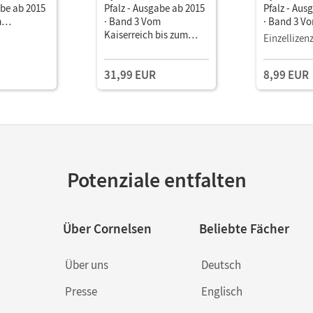
abe ab 2015
Pfalz - Ausgabe ab 2015
Pfalz - Aus
m
· Band 3 Vom
· Band 3 V
bis zum
Kaiserreich bis zum
Kaiserreich
Einzellizen
eiten
Ende des Zweiten
Ende des Z
• Schulbuch
Weltkrieges • Schulbuch
Weltkriege
31,99 EUR
8,99 EUR
als E-Book
Potenziale entfalten
Über Cornelsen
Beliebte Fächer
Über uns
Deutsch
Presse
Englisch