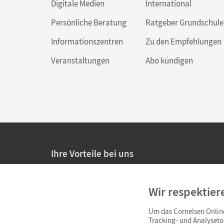
Digitale Medien
International
Persönliche Beratung
Ratgeber Grundschule
Informationszentren
Zu den Empfehlungen
Veranstaltungen
Abo kündigen
Ihre Vorteile bei uns
20% Prüfnachlass für Lehrkräfte
Wir respektier
Persönliche Angebote für Lehrkräfte
Um das Cornelsen Online
Sicheres Einkaufen mit SSL-Verschlüsselung
Tracking- und Analyseto