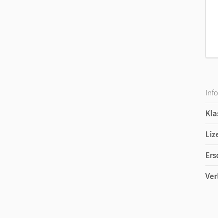
Inf
Kla
Liz
Ers
Ver