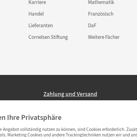
Karriere
Mathematik
Handel
Französisch
Lieferanten
DaF
Cornelsen Stiftung
Weitere Fächer
Zahlung und Versand
Nur 2,95 EUR Versandkosten in Deutsc
en Ihre Privatsphäre
Ab 59,– EUR Bestellwert liefern wir ve
(Lieferung in 3–6 Tagen).
-Angebot vollständig nutzen zu können, sind Cookies erforderlich. Zusät
ols. Marketing Cookies und andere Trackingtechniken nutzen wir und uns