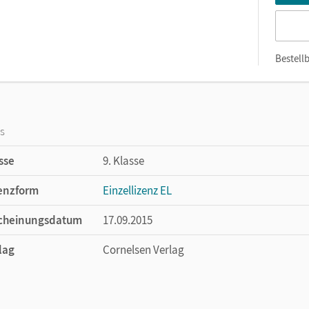
Bestellb
os
sse
9. Klasse
enzform
Einzellizenz EL
cheinungsdatum
17.09.2015
lag
Cornelsen Verlag