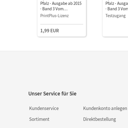
Pfalz - Ausgabe ab 2015
Pfalz - Ausg
· Band 3 Vom
· Band 3 Vo
Kaiserreich bis zum
Kaiserreich 
PrintPlus-Lizenz
Testzugang
Ende des Zweiten
Ende des Zw
Weltkrieges • Schulbuch
Weltkrieges 
1,99 EUR
als E-Book
als E-Book
Unser Service für Sie
Kundenservice
Kundenkonto anlegen
Sortiment
Direktbestellung