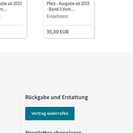
gabe ab 2015
Pfalz - Ausgabe ab 2015
om
· Band 3 Vom
 bis zum
Kaiserreich bis zum
z
Einzellizenz
weiten
Ende des Zweiten
s • Schulbuch
Weltkrieges •
35,00 EUR
Handreichungen für den
Unterricht,
Kopiervorlagen und CD-
ROM Mit Lösungen,
Kartenanimationen,
Film- und
Hördokumenten
Rückgabe und Erstattung
Vertrag widerrufen
Newsletter abonnieren