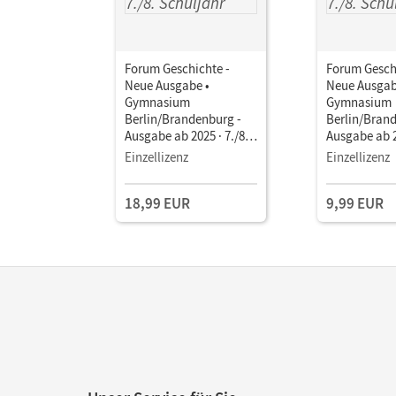
Forum Geschichte -
Forum Gesch
Neue Ausgabe •
Neue Ausgab
Gymnasium
Gymnasium
Berlin/Brandenburg -
Berlin/Bran
Ausgabe ab 2025 · 7./8.
Ausgabe ab 2
Schuljahr • Schulbuch
Schuljahr • 
Einzellizenz
Einzellizenz
als E-Book (2 Jahre) Mit
als E-Book (
Medien
Medien
18,99 EUR
9,99 EUR