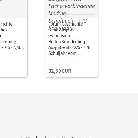
hichte -
Forum Geschichte -
Forum Ges
be •
Neue Ausgabe •
Neue Ausg
m
Gymnasium
Gymnasi
ndenburg -
Berlin/Brandenburg -
Berlin/Br
2025 · 7./8.
Ausgabe ab 2025 · 7./8.
Ausgabe ab
• Schulbuch
Schuljahr Vom
Schuljahr 
Einzellize
 Mit Medien
Mittelalter zum 19.
Unterrich
Jahrhundert ·
Book mit
32,50 EUR
49,00 E
Epochenüberblick -
Lehrkräft
Längsschnitte -
und Planu
Fächerverbindende
Module • Schulbuch Mit
digitalen Medien