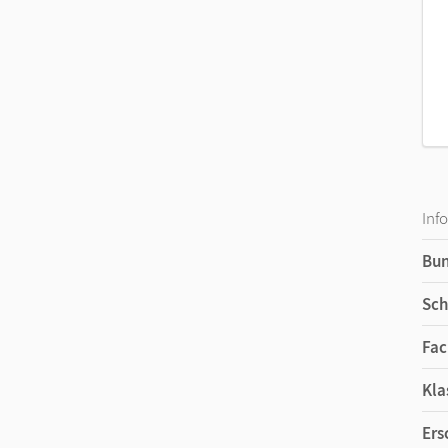
Inf
Bu
Sch
Fac
Kla
Ers