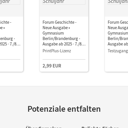
ichte -
Forum Geschichte -
Forum Gesc
e •
Neue Ausgabe •
Neue Ausga
Gymnasium
Gymnasiu
denburg -
Berlin/Brandenburg -
Berlin/Bra
025 · 7./8.
Ausgabe ab 2025 · 7./8.
Ausgabe ab 
Schulbuch
Schuljahr • Schulbuch
Schuljahr 
PrintPlus-Lizenz
Testzugang
1 Jahr) Mit
als E-Book Mit Medien
als E-Book
2,99 EUR
Potenziale entfalten