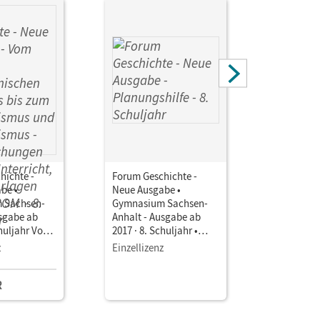
hichte -
Forum Geschichte -
Forum Ges
be •
Neue Ausgabe •
Neue Ausg
 Sachsen-
Gymnasium Sachsen-
Gymnasiu
usgabe ab
Anhalt - Ausgabe ab
Anhalt - 
chuljahr Vom
2017 · 8. Schuljahr •
2017 · 8. S
Planungshilfe
Planungshi
z
Einzellizenz
Einzellize
schen
Lehrplan 
bis zum
R
mus und
mus •
ngen für den