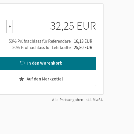
hte im regionalen Raum.
32,25 EUR
ezialaufgaben passend zum Fachlehrplan in jedem
+
e
.
rworbenen Kompetenzen.
50% Prüfnachlass für Referendare
16,13 EUR
Seiten und der Wähle-aus-Aufgaben mit niveau-
20% Prüfnachlass für Lehrkräfte
25,80 EUR
Lern-Tipps zur Lösung von Aufgaben ergänzen sie.
n
Wissen und Kompetenzen prüfen
am Kapitelende
In den Warenkorb
ich stehen Selbstdiagnosebogen über Webcodes
Auf den Merkzettel
Alle Preisangaben inkl. MwSt.