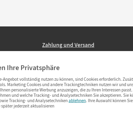
Zahlung und Versand
Nur 2,95 EUR Versandkosten in Deutsc
en Ihre Privatsphäre
Ab 59,– EUR Bestellwert liefern wir ve
(Lieferung in 3–6 Tagen).
-Angebot vollständig nutzen zu können, sind Cookies erforderlich. Zusät
ols. Marketing Cookies und andere Trackingtechniken nutzen wir und uns
hnen personalisierte Werbung anzuzeigen, die zu Ihren Interessen passt. 
hmen und welche Tracking- und Analysetechniken Sie akzeptieren. Sie k
sowie Tracking- und Analysetechniken
ablehnen
. Ihre Auswahl können Sie
 später jederzeit aktualisieren