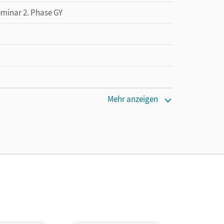
eminar 2. Phase GY
Mehr anzeigen
n, Sonja; Willig, Kai; Lodemann, Tim;
Josephine; Heim-Taubert, Susanna; van der Meij,