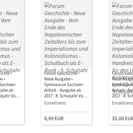
ichte -
Forum Geschichte -
Forum Gesc
e •
Neue Ausgabe •
Neue Ausga
Sachsen-
Gymnasium Sachsen-
Gymnasium
gabe ab
Anhalt - Ausgabe ab
Anhalt - A
huljahr Vom
2017 · 8. Schuljahr Vom
2017 · 8. S
Ende des
Ende des
Einzellizenz
Einzellizen
chen
Napoleonischen
Napoleoni
s zum
Zeitalters bis zum
Zeitalters 
8,99 EUR
35,00 EU
us und
Imperialismus und
Imperialis
s •
Kolonialismus •
Kolonialis
ls E-Book
Schulbuch als E-Book
Handreichu