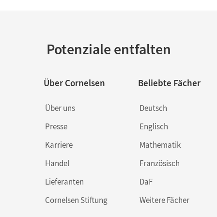
Unterricht,
Kopiervorl
ROM Mit L
Film- und
Hördokume
Potenziale entfalten
Über Cornelsen
Beliebte Fächer
Über uns
Deutsch
Presse
Englisch
Karriere
Mathematik
Handel
Französisch
Lieferanten
DaF
Cornelsen Stiftung
Weitere Fächer