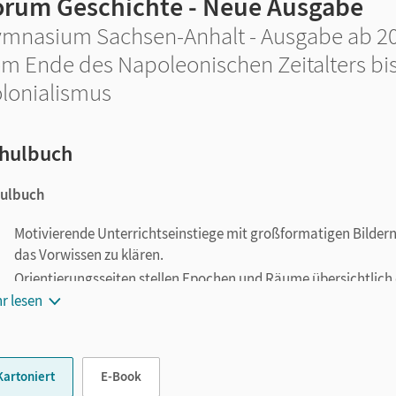
orum Geschichte - Neue Ausgabe
mnasium Sachsen-Anhalt - Ausgabe ab 201
m Ende des Napoleonischen Zeitalters bi
lonialismus
hulbuch
ulbuch
Motivierende Unterrichtseinstiege mit großformatigen Bildern
das Vorwissen zu klären.
Orientierungsseiten stellen Epochen und Räume übersichtlich 
r lesen
Das Doppelseitenprinzip - klassisch, exemplarisch, übersichtli
unterrichtspraktische Bedürfnisse und Kompetenzanforderun
Die Darstellungen und Materialien sind altersgerecht.
Progressive, kreative und schülerorientierte Aufgaben eignen 
Kartoniert
E-Book
Lernformen.