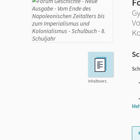
F
Gy
Vo
Ko
Sc
Sch
Inhaltsverz.
Meh