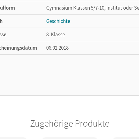
ulform
Gymnasium Klassen 5/7-10, Institut oder S
h
Geschichte
sse
8. Klasse
cheinungsdatum
06.02.2018
ße
Länge: 26 cm, Breite: 19,1 cm, Höhe: 0,9 cm
lag
Cornelsen Verlag
ausgeber/-in
Born, Nicky
or/-in
Born, Nicky; Radecke-Rauh, Robert; Tophofe
Weißhampel, Stefan; Jahn, Steffi; Storch, 
Susanne; Zobel, Kerstin
Zugehörige Produkte