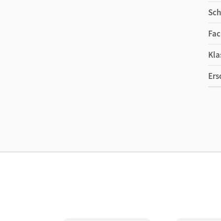
Sch
Fac
Kla
Ers
Ma
Ver
Her
Aut