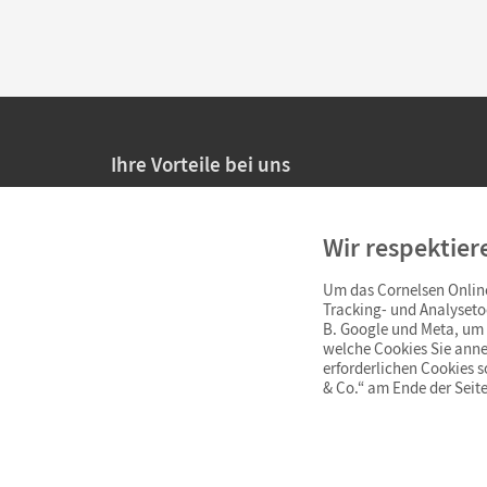
Ihre Vorteile bei uns
20% Prüfnachlass für Lehrkräfte
Wir respektier
Persönliche Angebote für Lehrkräfte
Um das Cornelsen Online
Sicheres Einkaufen mit SSL-Verschlüsselung
Tracking- und Analyseto
B. Google und Meta, um I
Verlängerte
Widerrufsfrist
von 4 Wochen
welche Cookies Sie anne
erforderlichen Cookies 
& Co.“ am Ende der Seite
Schnelle und einfache Retourenabwicklung