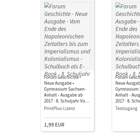
Forum Geschichte -
Forum Gesch
Neue Ausgabe •
Neue Ausgab
Gymnasium Sachsen-
Gymnasium 
Anhalt - Ausgabe ab
Anhalt - Aus
2017 · 8. Schuljahr Vom
2017 · 8. Sc
Ende des
Ende des
PrintPlus-Lizenz
Testzugang
Napoleonischen
Napoleonis
Zeitalters bis zum
Zeitalters bi
1,99 EUR
Imperialismus und
Imperialism
Kolonialismus •
Kolonialismu
Schulbuch als E-Book
Schulbuch a