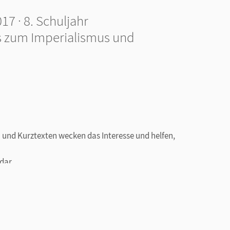
7 · 8. Schuljahr
s zum Imperialismus und
 und Kurztexten wecken das Interesse und helfen,
dar.
ch: Die Themeneinheiten sind variabel auf
gen zugeschnitten.
sich für unterschiedliche Lernertypen und