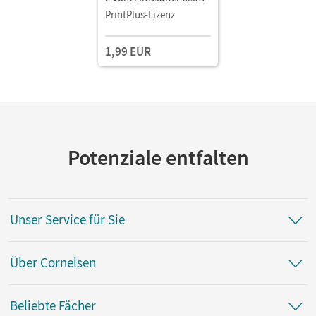
zum Absolutismus •
PrintPlus-Lizenz
Schulbuch als E-Book
1,99 EUR
Potenziale entfalten
Unser Service für Sie
Über Cornelsen
Beliebte Fächer