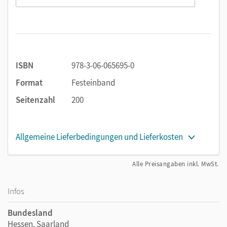
Methodencurriculum im Anhang üben.
Digital und vernetzt wird das Lehrwerk mit den
Webcodes im Schulbuch zu Filmen und
Kartenanimationen und dem Schulbuch als E-Book.
ISBN
978-3-06-065695-0
Format
Festeinband
Seitenzahl
200
Allgemeine Lieferbedingungen und Lieferkosten
Alle Preisangaben inkl. MwSt.
Infos
Bundesland
Hessen, Saarland