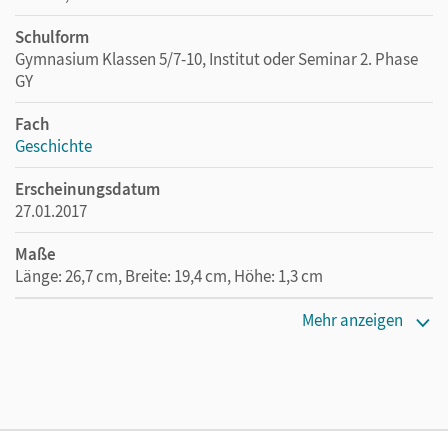
Schulform
Gymnasium Klassen 5/7-10, Institut oder Seminar 2. Phase
GY
Fach
Geschichte
Erscheinungsdatum
27.01.2017
Maße
Länge: 26,7 cm, Breite: 19,4 cm, Höhe: 1,3 cm
Verlag
Mehr anzeigen
Cornelsen Verlag
Autor/-in
Cornelißen, Hans-Joachim; Bäuml-Stosiek, Dagmar;
Zodel, Andreas; Wimmer, Silvia; Lehmacher, Silke;