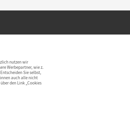
hland beim Kauf im Cornelsen Onlineshop.
rsandkostenfrei innerhalb Deutschlands
zlich nutzen wir
ere Werbepartner, wie z.
Entscheiden Sie selbst,
önnen auch alle nicht
 über den Link „Cookies
© Cornelsen Verlag 2026