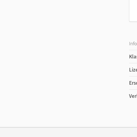
Inf
Kla
Liz
Ers
Ver