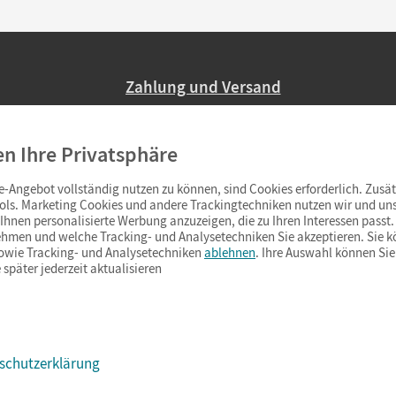
Zahlung und Versand
Nur 2,95 EUR Versandkosten in Deutsc
en Ihre Privatsphäre
Ab 59,– EUR Bestellwert liefern wir ve
(Lieferung in 3–6 Tagen).
-Angebot vollständig nutzen zu können, sind Cookies erforderlich. Zusät
ols. Marketing Cookies und andere Trackingtechniken nutzen wir und uns
hnen personalisierte Werbung anzuzeigen, die zu Ihren Interessen passt. 
hmen und welche Tracking- und Analysetechniken Sie akzeptieren. Sie k
sowie Tracking- und Analysetechniken
ablehnen
. Ihre Auswahl können Sie
 später jederzeit aktualisieren
schutzerklärung
s & Co.