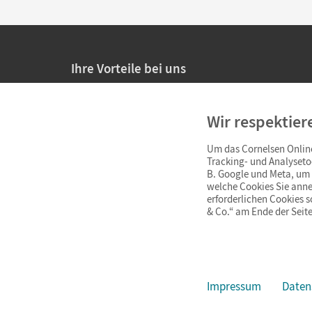
Ihre Vorteile bei uns
20% Prüfnachlass für Lehrkräfte
Wir respektier
Persönliche Angebote für Lehrkräfte
Um das Cornelsen Online
Sicheres Einkaufen mit SSL-Verschlüsselung
Tracking- und Analyseto
B. Google und Meta, um I
Verlängerte
Widerrufsfrist
von 4 Wochen
welche Cookies Sie anne
erforderlichen Cookies 
& Co.“ am Ende der Seite
Schnelle und einfache Retourenabwicklung
Impressum
Daten
Impressum
AGB
Datenschutz
Barrierefreiheit
Cookie