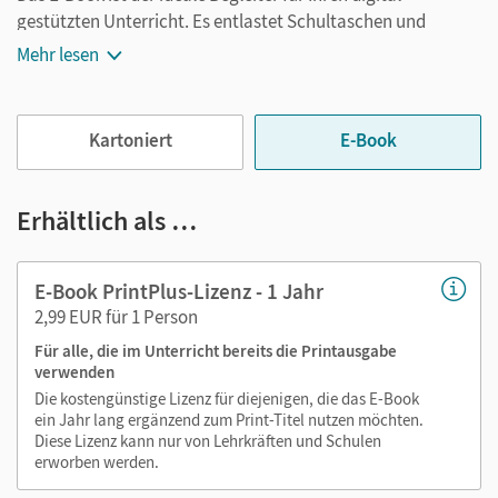
gestützten Unterricht. Es entlastet Schultaschen und
Rucksäcke und ist jederzeit unkompliziert verfügbar.
Mehr lesen
Außerdem unterstützt es mit vielen digitalen Funktionen
das Lehren und Lernen:
Kartoniert
E-Book
Notizen erstellen
Markierungen setzen
Text ergänzen
Erhältlich als …
Lesezeichen hinzufügen
im Text suchen
E-Book PrintPlus-Lizenz - 1 Jahr
zoomen
2,99 EUR für 1 Person
Für alle, die im Unterricht bereits die Printausgabe
Die Medien sind wichtige Bestandteile dieses E-Books. Sie
verwenden
sind seitengenau platziert, damit Sie und Ihre Schüler/-innen
Die kostengünstige Lizenz für diejenigen, die das E-Book
jederzeit unkompliziert darauf zugreifen können. So
ein Jahr lang ergänzend zum Print-Titel nutzen möchten.
gestalten Sie das Lehren und Lernen zeitsparend und
Diese Lizenz kann nur von Lehrkräften und Schulen
abwechslungsreich. Kein Medienwechsel! Kein
erworben werden.
zeitaufwendiges Suchen!