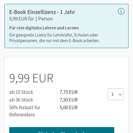
E-Book Einzellizenz - 1 Jahr
9,99 EUR für 1 Person
Medien in diesem E-Book:
Für rein digitales Lehren und Lernen
Videos zu Merkwissen und Rechenwegen
Die geeignete Lizenz für Lehrkräfte, Schulen oder
Privatpersonen, die nur mit dem E-Book arbeiten.
Erklärfilme zu Fachwortschatz und Sprachmustern
Anleitungen zu Spielen und Partnerübungen
9,99 EUR
ab 10 Stück
7,75 EUR
ab 36 Stück
7,50 EUR
50% Rabatt für
5,00 EUR
Referendare