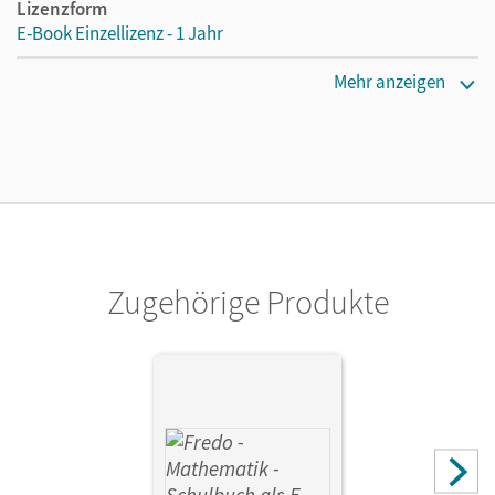
Lizenzform
E-Book Einzellizenz - 1 Jahr
Erscheinungsdatum
Mehr anzeigen
18.12.2023
Lizenztext
Die geeignete Lizenz für Lehrkräfte, Schulen oder
Privatpersonen, die nur mit dem E-Book arbeiten.
Verlag
Cornelsen Verlag
Zugehörige Produkte