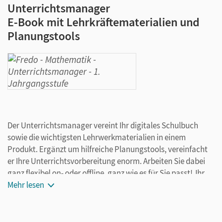
Unterrichtsmanager
E-Book mit Lehrkräftematerialien und
Planungstools
Der Unterrichtsmanager vereint Ihr digitales Schulbuch
sowie die wichtigsten Lehrwerkmaterialien in einem
Produkt. Ergänzt um hilfreiche Planungstools, vereinfacht
er Ihre Unterrichtsvorbereitung enorm. Arbeiten Sie dabei
ganz flexibel on- oder offline, ganz wie es für Sie passt! Ihr
Unterrichtsmanager enthält:
Mehr lesen
E-Book
kapitelgenaue Materialanordnung