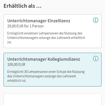
Erhältlich als …
didaktische Hinweise
editierbare Kopiervorlagen
Unterrichtsmanager Einzellizenz
Nutzen Sie den Unterrichtsmanager auf lernen.cornelsen.de
29,00 EUR für 1 Person
oder über die Cornelsen Lernen App.
Ermöglicht einzelnen Lehrpersonen die Nutzung des
Unterrichtsmanagers solange das Lehrwerk erhältlich
ist.
Unterrichtsmanager Kollegiumslizenz
109,00 EUR
Ermöglicht 30 Lehrpersonen einer Schule die Nutzung
des Unterrichtsmanagers solange das Lehrwerk
erhältlich ist.