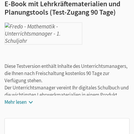
E-Book mit Lehrkräftematerialien und
Planungstools (Test-Zugang 90 Tage)
Diese Testversion enthält Inhalte des Unterrichtsmanagers,
die Ihnen nach Freischaltung kostenlos 90 Tage zur
Verfügung stehen.
Der Unterrichtsmanager vereint Ihr digitales Schulbuch und
die wichtigsten Lehrwerkmaterialien in einem Produkt.
Ergänzt um hilfreiche Planungstools, vereinfacht er Ihre
Mehr lesen
Unterrichtsvorbereitung enorm.