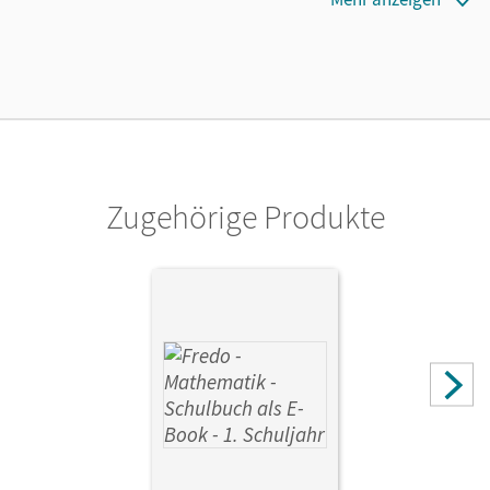
14.10.2021
Lizenztext
Kostenloser Zugang für Lehrpersonen, um den
Unterrichtsmanager 90 Tage lang zu testen.
Verlag
Cornelsen Verlag
Zugehörige Produkte
Autor/-in
Franzen-Stephan, Nicole; Dürr, Rita; Plötzer, Ute;
Strothmann, Anne; Balins, Mechtilde; Torke, Margot