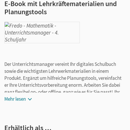
E-Book mit Lehrkräftematerialien und
Planungstools
Der Unterrichtsmanager vereint Ihr digitales Schulbuch
sowie die wichtigsten Lehrwerkmaterialien in einem
Produkt. Ergänzt um hilfreiche Planungstools, vereinfacht
er Ihre Unterrichtsvorbereitung enorm. Arbeiten Sie dabei
ganz flexibel on- oder offline, ganz wie es für Sie passt! Ihr
Unterrichtsmanager enthält:
Mehr lesen
E-Book
kapitelgenaue Materialanordnung
Erhältlich als …
didaktische Hinweise