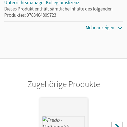
Unterrichtsmanager Kollegiumslizenz
Dieses Produkt enthält sämtliche Inhalte des folgenden
Produktes: 9783464809723
Erscheinungsdatum
Mehr anzeigen
01.06.2021
Lizenztext
Ermöglicht 30 Lehrpersonen einer Schule die Nutzung des
Unterrichtsmanagers solange das Lehrwerk erhältlich ist.
Verlag
Cornelsen Verlag
Zugehörige Produkte