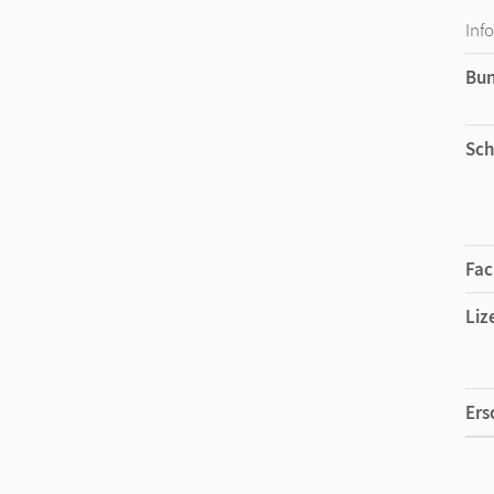
Inf
Bu
Sch
Fac
Liz
Ers
Liz