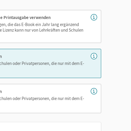
 die Printausgabe verwenden
igen, die das E-Book ein Jahr lang ergänzend
genau platziert, damit Sie und Ihre Schüler/-innen
e Lizenz kann nur von Lehrkräften und Schulen
as Lehren und Lernen zeitsparend und
hen!
n
Schulen oder Privatpersonen, die nur mit dem E-
n
Schulen oder Privatpersonen, die nur mit dem E-