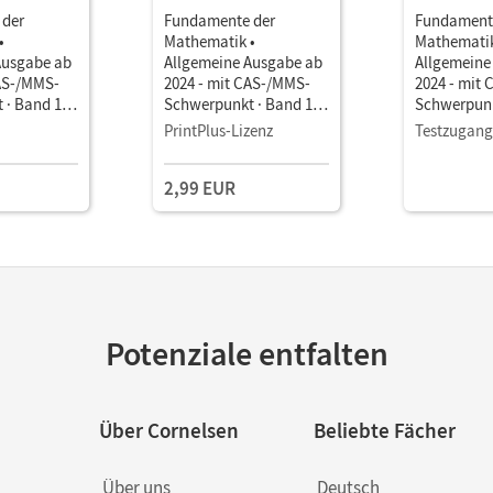
 der
Fundamente der
Fundament
•
Mathematik •
Mathematik
Ausgabe ab
Allgemeine Ausgabe ab
Allgemeine
CAS-/MMS-
2024 - mit CAS-/MMS-
2024 - mit
 · Band 1
Schwerpunkt · Band 1
Schwerpunk
chulbuch als
Analysis • Schulbuch als
Analysis • 
PrintPlus-Lizenz
Testzugang
hre) Mit
E-Book Mit Medien
E-Book Mit
2,99 EUR
Potenziale entfalten
Über Cornelsen
Beliebte Fächer
Über uns
Deutsch