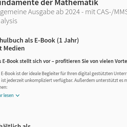
undamente der Mathematik
lgemeine Ausgabe ab 2024 - mit CAS-/MM
alysis
hulbuch als E-Book (1 Jahr)
t Medien
 E-Book stellt sich vor – profitieren Sie von vielen Vorte
 E-Book ist der ideale Begleiter für Ihren digital gestützten Unte
 ist jederzeit unkompliziert verfügbar. Außerdem unterstützt es 
nen:
r lesen
Notizen erstellen
Markierungen setzen
Text ergänzen
Lesezeichen hinzufügen
hältlich als …