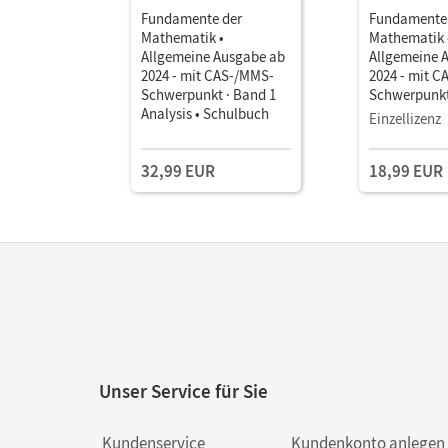
Fundamente der
Fundamente
Mathematik •
Mathematik 
Allgemeine Ausgabe ab
Allgemeine 
2024 - mit CAS-/MMS-
2024 - mit 
Schwerpunkt · Band 1
Schwerpunkt
Analysis • Schulbuch
Analysis • S
Einzellizenz
E-Book (2 Ja
Medien
32,99 EUR
18,99 EUR
Unser Service für Sie
Kundenservice
Kundenkonto anlegen