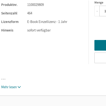
Menge
1
Produktnr.
1100029809
-
Seitenzahl
464
Lizenzform
E-Book Einzellizenz - 1 Jahr
Hinweis
sofort verfügbar
…
Mehr lesen