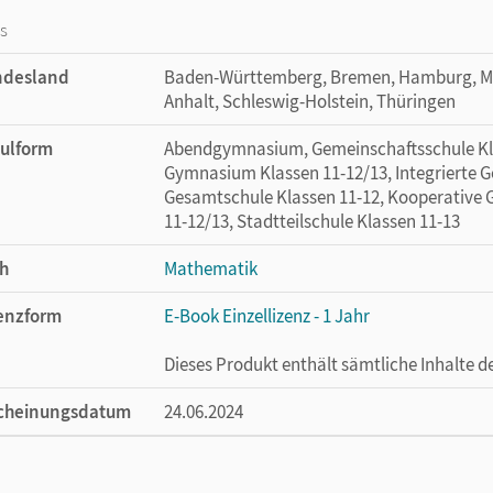
os
ndesland
Baden-Württemberg, Bremen, Hamburg, M
Anhalt, Schleswig-Holstein, Thüringen
ulform
Abendgymnasium, Gemeinschaftsschule Klas
Gymnasium Klassen 11-12/13, Integrierte G
Gesamtschule Klassen 11-12, Kooperative 
11-12/13, Stadtteilschule Klassen 11-13
h
Mathematik
enzform
E-Book Einzellizenz - 1 Jahr
Dieses Produkt enthält sämtliche Inhalte 
cheinungsdatum
24.06.2024
enztext
Die geeignete Lizenz für Lehrkräfte, Schul
arbeiten.