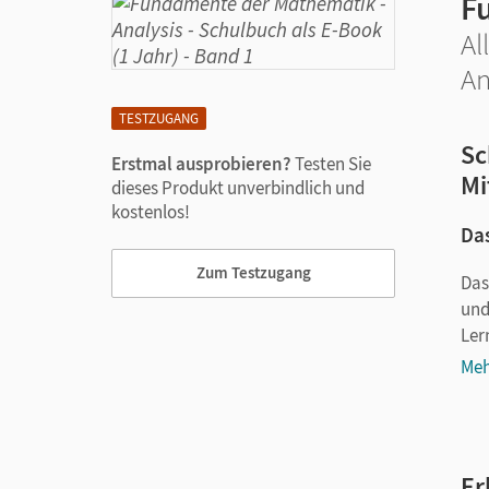
F
Al
An
TESTZUGANG
Sc
Erstmal ausprobieren?
Testen Sie
Mi
dieses Produkt unverbindlich und
kostenlos!
Das
Zum Testzugang
Das
und
Ler
Meh
Er