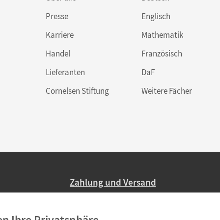
Presse
Englisch
Karriere
Mathematik
Handel
Französisch
Lieferanten
DaF
Cornelsen Stiftung
Weitere Fächer
Zahlung und Versand
Nur 2,95 EUR Versandkosten in Deutsc
en Ihre Privatsphäre