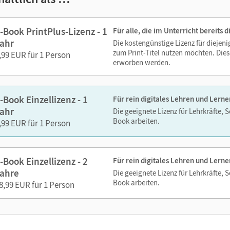
im Text suchen
zoomen
-Book PrintPlus-Lizenz - 1
Für alle, die im Unterricht bereits
ahr
Die kostengünstige Lizenz für diejen
 Medien sind wichtige Bestandteile dieses E-Books. Sie sind seiten
zum Print-Titel nutzen möchten. Dies
,99 EUR für 1 Person
erzeit unkompliziert darauf zugreifen können. So gestalten Sie d
erworben werden.
echslungsreich. Kein Medienwechsel! Kein zeitaufwendiges Suc
-Book Einzellizenz - 1
Für rein digitales Lehren und Lerne
ien in diesem E-Book:
ahr
Die geeignete Lizenz für Lehrkräfte, 
Book arbeiten.
,99 EUR für 1 Person
Erklärfilme
-Book Einzellizenz - 2
Für rein digitales Lehren und Lerne
ahre
Die geeignete Lizenz für Lehrkräfte, 
Book arbeiten.
8,99 EUR für 1 Person