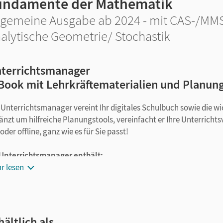
undamente der Mathematik
lgemeine Ausgabe ab 2024 - mit CAS-/MM
alytische Geometrie/ Stochastik
terrichtsmanager
Book mit Lehrkräftematerialien und Planun
 Unterrichtsmanager vereint Ihr digitales Schulbuch sowie die wi
änzt um hilfreiche Planungstools, vereinfacht er Ihre Unterrichts
oder offline, ganz wie es für Sie passt!
 Unterrichtsmanager enthält:
r lesen
Schulbuch als E-Book mit Medien
Kopiervorlagen (Word und PDF)
Selbsteinschätzungsbögen (Word und PDF)
Tägliche Übungen (Word und PDF)
hältlich als …