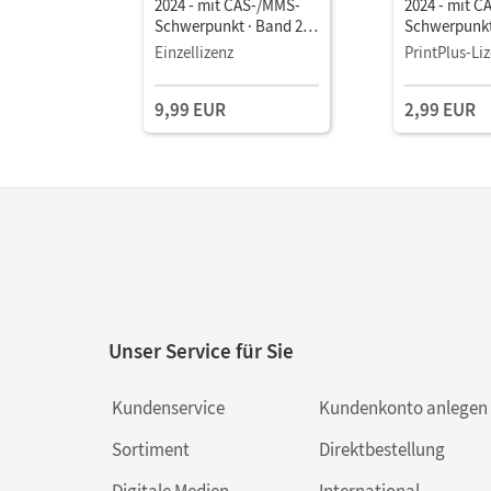
2024 - mit CAS-/MMS-
2024 - mit 
Schwerpunkt · Band 2
Schwerpunkt
Analytische Geometrie/
Analytische 
Einzellizenz
PrintPlus-Li
Stochastik • Schulbuch
Stochastik •
als E-Book (1 Jahr) Mit
als E-Book M
9,99 EUR
2,99 EUR
Medien
Unser Service für Sie
Kundenservice
Kundenkonto anlegen
Sortiment
Direktbestellung
Digitale Medien
International