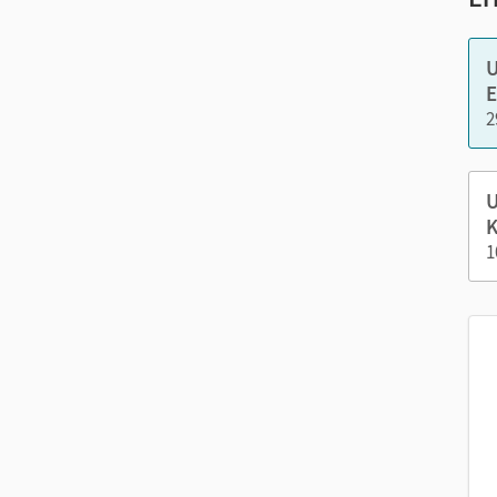
U
E
2
U
Nut
K
1