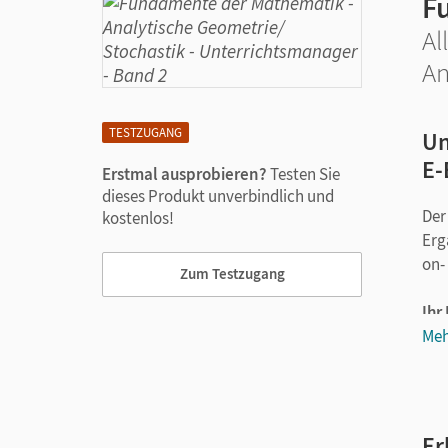
F
Al
An
TESTZUGANG
Un
E-
Erstmal ausprobieren?
Testen Sie
dieses Produkt unverbindlich und
Der
kostenlos!
Erg
on- 
Zum Testzugang
Ihr
Meh
Er