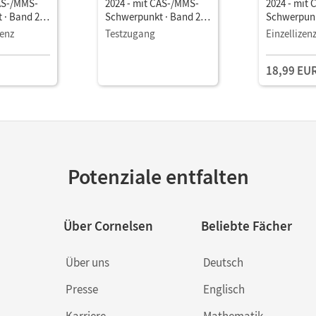
CAS-/MMS-
2024 - mit CAS-/MMS-
2024 - mit
 · Band 2
Schwerpunkt · Band 2
Schwerpunk
Geometrie/
Analytische Geometrie/
Analytisch
zenz
Testzugang
Einzellizen
 Schulbuch
Stochastik • Schulbuch
Stochastik
it Medien
als E-Book Mit Medien
als E-Book 
18,99 EU
Medien
Potenziale entfalten
Über Cornelsen
Beliebte Fächer
Über uns
Deutsch
Presse
Englisch
Karriere
Mathematik