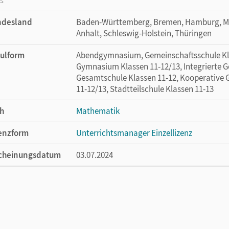
ndesland
Baden-Württemberg, Bremen, Hamburg, M
Anhalt, Schleswig-Holstein, Thüringen
ulform
Abendgymnasium, Gemeinschaftsschule Klas
Gymnasium Klassen 11-12/13, Integrierte G
Gesamtschule Klassen 11-12, Kooperative 
11-12/13, Stadtteilschule Klassen 11-13
h
Mathematik
enzform
Unterrichtsmanager Einzellizenz
cheinungsdatum
03.07.2024
enztext
Ermöglicht einzelnen Lehrpersonen die Nu
Lehrwerk erhältlich ist.
lag
Cornelsen Verlag