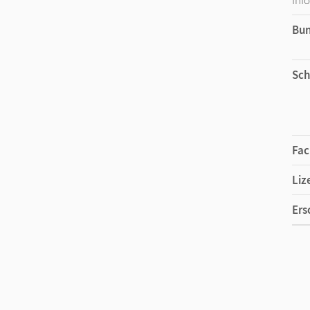
Bu
Sch
Fac
Liz
Ers
Liz
Ver