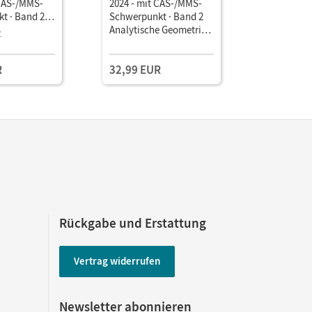
 CAS-/MMS-
2024 - mit CAS-/MMS-
2024 - mi
t · Band 2
Schwerpunkt · Band 2
Schwerpun
e Geometrie/
Analytische Geometrie,
Analytisc
z
Testzuga
 • Schulbuch
Lineare Algebra,
Stochastik
(2 Jahre) Mit
Stochastik • Schulbuch
Unterrich
R
32,99 EUR
Book mit
Lehrkräft
und Planu
(Test-Zug
Rückgabe und Erstattung
Vertrag widerrufen
Newsletter abonnieren