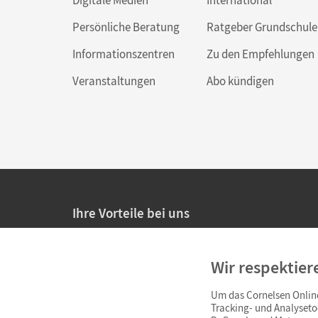
Persönliche Beratung
Ratgeber Grundschule
Informationszentren
Zu den Empfehlungen
Veranstaltungen
Abo kündigen
Ihre Vorteile bei uns
20% Prüfnachlass für Lehrkräfte
Wir respektier
Persönliche Angebote für Lehrkräfte
Um das Cornelsen Online
Sicheres Einkaufen mit SSL-Verschlüsselung
Tracking- und Analyseto