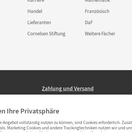
Handel
Französisch
Lieferanten
DaF
Cornelsen Stiftung
Weitere Fächer
Zahlung und Versand
Nur 2,95 EUR Versandkosten in Deutsc
en Ihre Privatsphäre
Ab 59,– EUR Bestellwert liefern wir ve
(Lieferung in 3–6 Tagen).
-Angebot vollständig nutzen zu können, sind Cookies erforderlich. Zusät
ols. Marketing Cookies und andere Trackingtechniken nutzen wir und uns